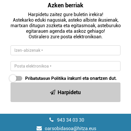
Azken berriak
Harpidetu zaitez gure buletin irekira!
Astekarko eduki nagusiak, asteko albiste ikusienak,
martxan ditugun zozketa eta egitasmoak, asteburuko
egitarauen agenda eta askoz gehiago!
Ostiralero zure posta elektronikoan.
Pribatutasun Politika
irakurri eta onartzen dut.
Harpidetu
943 34 03 30
oarsobidasoa@hitza.eus