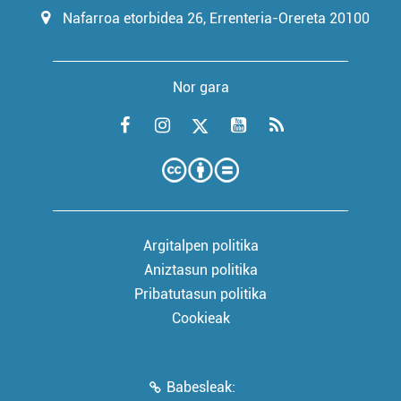
Nafarroa etorbidea 26, Errenteria-Orereta 20100
Nor gara
Argitalpen politika
Aniztasun politika
Pribatutasun politika
Cookieak
Babesleak: