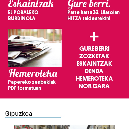
Eskaintzak
Gure berri.
EL POBALEKO
Parte hartu 33. Lilatoian
BURDINOLA
HITZA taldearekin!
+
GURE BERRI
ZOZKETAK
ESKAINTZAK
Hemeroteka
DENDA
HEMEROTEKA
Papereko zenbakiak
NOR GARA
PDF formatuan
Gipuzkoa