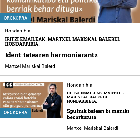
OROKORRA
Hondarribia
IRITZI EMAILEAK. MARTXEL MARISKAL BALERDI.
HONDARRIBIA.
Identitatearen harmoniarantz
Martxel Mariskal Balerdi
Hondarribia
IRITZI EMAILEAK. MARTXEL
MARISKAL BALERDI.
HONDARRIBIA.
Sputnik batean bi maniki
OROKORRA
besarkatuta
Martxel Mariskal Balerdi