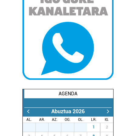
AGENDA
Abuztua 2026
AL.
AR.
AZ.
OG.
OL.
LR.
IG.
27
28
29
30
31
1
2