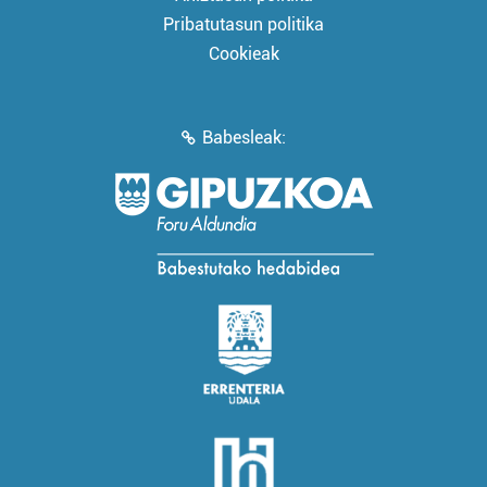
Pribatutasun politika
Cookieak
Babesleak: