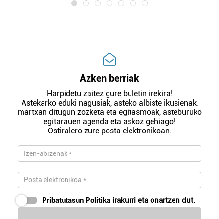
Azken berriak
Harpidetu zaitez gure buletin irekira!
Astekarko eduki nagusiak, asteko albiste ikusienak,
martxan ditugun zozketa eta egitasmoak, asteburuko
egitarauen agenda eta askoz gehiago!
Ostiralero zure posta elektronikoan.
Pribatutasun Politika
irakurri eta onartzen dut.