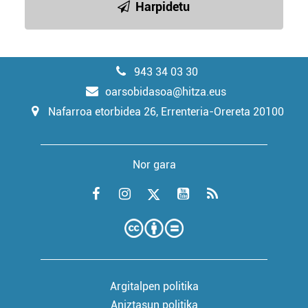
Harpidetu
943 34 03 30
oarsobidasoa@hitza.eus
Nafarroa etorbidea 26, Errenteria-Orereta 20100
Nor gara
Argitalpen politika
Aniztasun politika