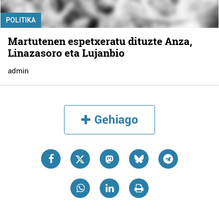
POLITIKA
Martutenen espetxeratu dituzte Anza,
Linazasoro eta Lujanbio
admin
Gehiago