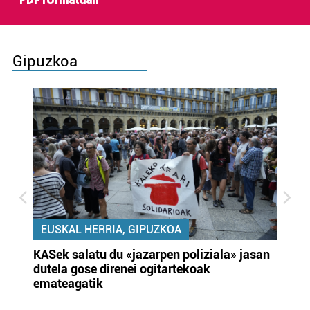
PDF formatuan
Gipuzkoa
EUSKAL HERRIA, GIPUZKOA
KASek salatu du «jazarpen poliziala» jasan
Pa
dutela gose direnei ogitartekoak
da
emateagatik
«s