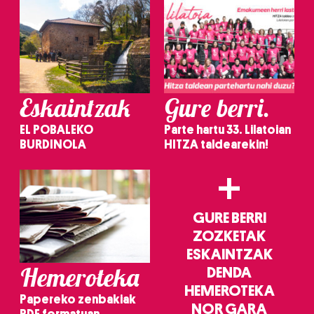
Eskaintzak
Gure berri.
EL POBALEKO
Parte hartu 33. Lilatoian
BURDINOLA
HITZA taldearekin!
+
GURE BERRI
ZOZKETAK
ESKAINTZAK
Hemeroteka
DENDA
HEMEROTEKA
Papereko zenbakiak
NOR GARA