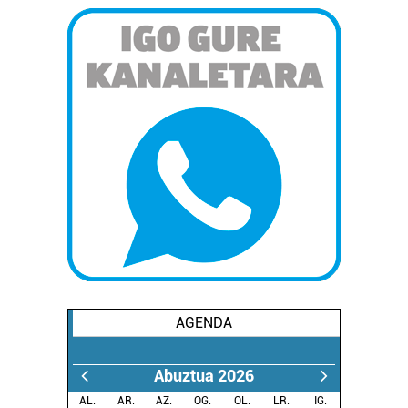
AGENDA
Abuztua 2026
AL.
AR.
AZ.
OG.
OL.
LR.
IG.