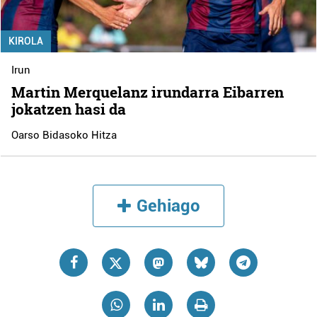
KIROLA
Irun
Martin Merquelanz irundarra Eibarren
jokatzen hasi da
Oarso Bidasoko Hitza
Gehiago