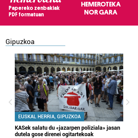
HEMEROTEKA
Papereko zenbakiak
NOR GARA
PDF formatuan
Gipuzkoa
EUSKAL HERRIA, GIPUZKOA
KASek salatu du «jazarpen poliziala» jasan
Pa
dutela gose direnei ogitartekoak
da