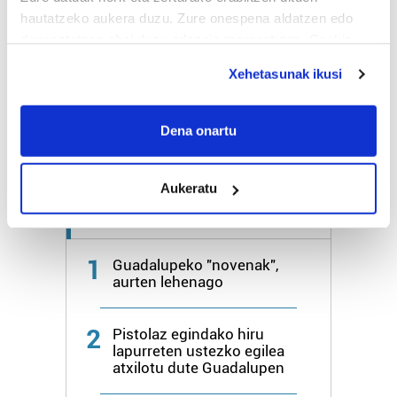
hautatzeko aukera duzu. Zure onespena aldatzen edo
deuseztatzen ahal duzu edozein momentutan, Cookie
Bihar
28º
18º
deklaraziotik edo Privacy triggerean klikatuz.
Xehetasunak ikusi
Igandea
26º
20º
If you allow, we would also like to:
Collect information about your geographical
Dena onartu
Gehiago:
Irun
location which can be accurate to within several
meters
Aukeratu
Identify your device by actively scanning it for
specific characteristics (fingerprinting)
Azken 7 egunetako irakurrienak
Find out more about how your personal data is processed
and set your preferences in the
details section
.
1
Guadalupeko "novenak",
aurten lehenago
Guk eta gure bazkideek zure datu pertsonalak
prozesatzen ditugu, zure IP zenbakia, besteak beste,
2
Pistolaz egindako hiru
teknologia erabiliz, cookieak adibidez, iragarki eta eduki
lapurreten ustezko egilea
pertsonalizatuak eskaintzeko, iragarkiak eta edukia
atxilotu dute Guadalupen
neurtzeko, jendeari buruzko informazioa biltzeko eta