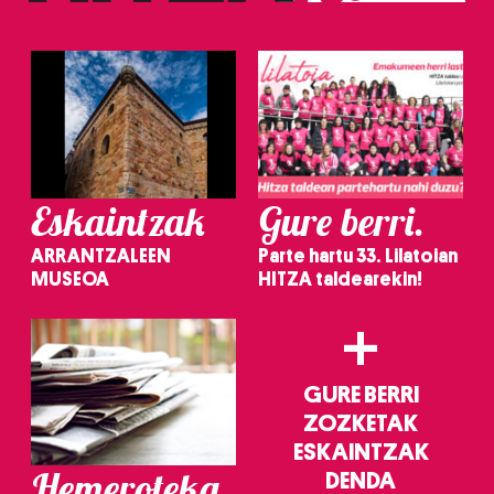
irakurri
Eskaintzak
Gure berri.
ARRANTZALEEN
Parte hartu 33. Lilatoian
MUSEOA
HITZA taldearekin!
+
GURE BERRI
ZOZKETAK
ESKAINTZAK
Hemeroteka
DENDA