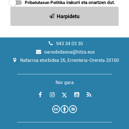
Pribatutasun Politika
irakurri eta onartzen dut.
Harpidetu
943 34 03 30
oarsobidasoa@hitza.eus
Nafarroa etorbidea 26, Errenteria-Orereta 20100
Nor gara