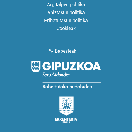
Argitalpen politika
Aniztasun politika
Pribatutasun politika
Cookieak
Babesleak: