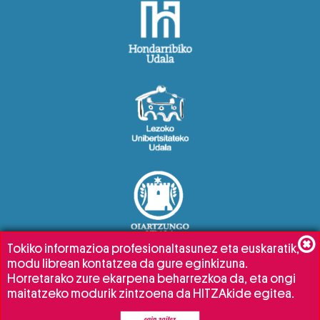
Tokiko informazioa profesionaltasunez eta euskaratik,
modu librean kontatzea da gure eginkizuna.
Horretarako zure ekarpena beharrezkoa da, eta ongi
maitatzeko modurik zintzoena da HITZAkide egitea.