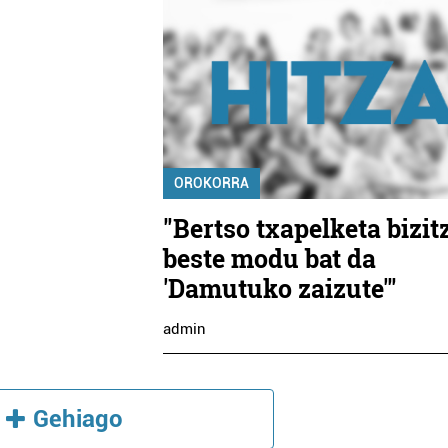
OROKORRA
"Bertso txapelketa bizit
beste modu bat da
'Damutuko zaizute'"
admin
Gehiago