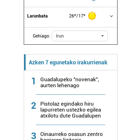
Larunbata
26º
17º
Gehiago:
Irun
Azken 7 egunetako irakurrienak
1
Guadalupeko "novenak",
aurten lehenago
2
Pistolaz egindako hiru
lapurreten ustezko egilea
atxilotu dute Guadalupen
3
Oinaurreko osasun zentro