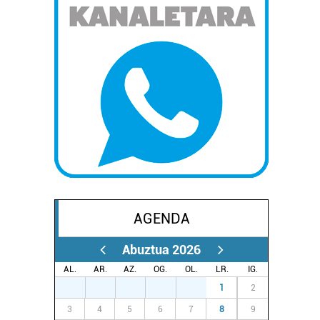
AGENDA
Abuztua 2026
AL.
AR.
AZ.
OG.
OL.
LR.
IG.
27
28
29
30
31
1
2
3
4
5
6
7
8
9