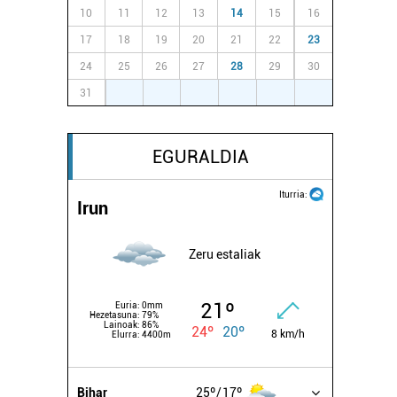
10
11
12
13
14
15
16
17
18
19
20
21
22
23
24
25
26
27
28
29
30
31
1
2
3
4
5
6
EGURALDIA
Iturria:
Irun
Zeru estaliak
21º
Euria:
0mm
Hezetasuna:
79%
Lainoak:
86%
24º
20º
8 km/h
Elurra:
4400m
Bihar
25º
17º