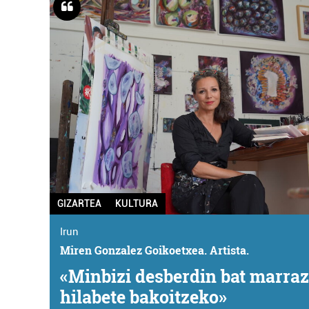
GIZARTEA
KULTURA
Irun
Miren Gonzalez Goikoetxea. Artista.
«Minbizi desberdin bat marraz
hilabete bakoitzeko»