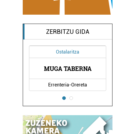
ZERBITZU GIDA
Ostalaritza
Janari pre
OTORDU 
MUGA TABERNA
PREST
Errenteria-Orereta
Errenteria