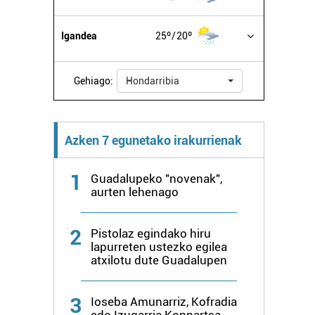
Igandea
25º
20º
Gehiago:
Hondarribia
Azken 7 egunetako irakurrienak
1
Guadalupeko "novenak",
aurten lehenago
2
Pistolaz egindako hiru
lapurreten ustezko egilea
atxilotu dute Guadalupen
3
Ioseba Amunarriz, Kofradia