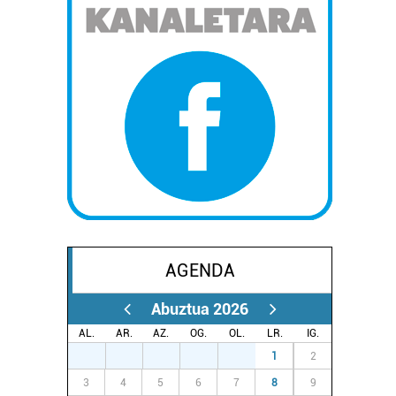
AGENDA
Abuztua 2026
AL.
AR.
AZ.
OG.
OL.
LR.
IG.
27
28
29
30
31
1
2
3
4
5
6
7
8
9