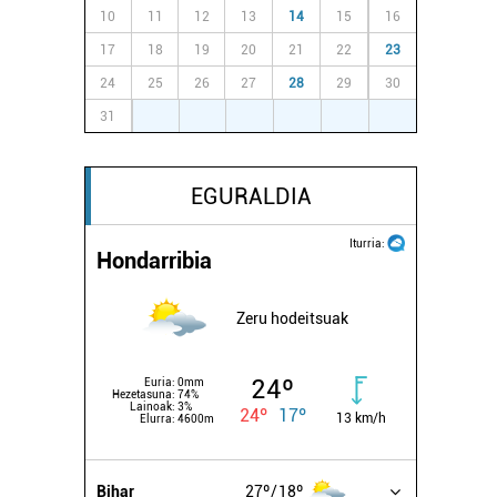
10
11
12
13
14
15
16
17
18
19
20
21
22
23
24
25
26
27
28
29
30
31
1
2
3
4
5
6
EGURALDIA
Iturria:
Hondarribia
Zeru hodeitsuak
24º
Euria:
0mm
Hezetasuna:
74%
Lainoak:
3%
24º
17º
13 km/h
Elurra:
4600m
Bihar
27º
18º