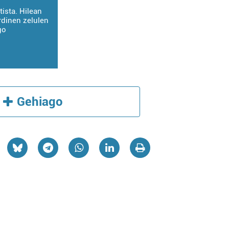
tista. Hilean
rdinen zelulen
go
Gehiago