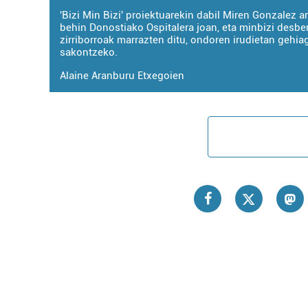
'Bizi Min Bizi' proiektuarekin dabil Miren Gonzalez ar
behin Donostiako Ospitalera joan, eta minbizi desbe
zirriborroak marrazten ditu, ondoren irudietan gehia
sakontzeko.
Alaine Aranburu Etxegoien