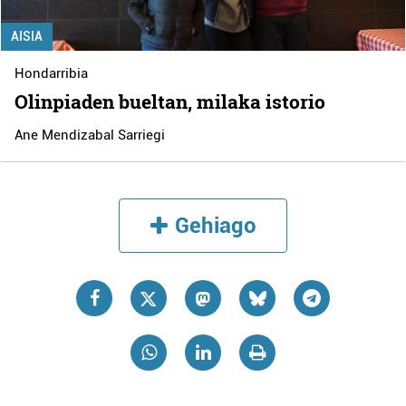
AISIA
Hondarribia
Olinpiaden bueltan, milaka istorio
Ane Mendizabal Sarriegi
Gehiago