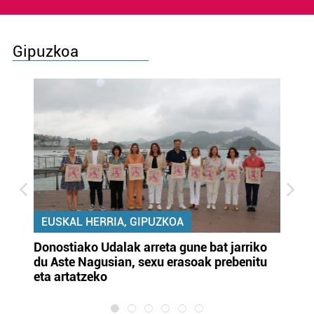
Gipuzkoa
EUSKAL HERRIA, GIPUZKOA
Donostiako Udalak arreta gune bat jarriko
Ur
du Aste Nagusian, sexu erasoak prebenitu
es
eta artatzeko
lu