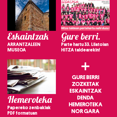
Eskaintzak
Gure berri.
ARRANTZALEEN
Parte hartu 33. Lilatoian
MUSEOA
HITZA taldearekin!
+
GURE BERRI
ZOZKETAK
ESKAINTZAK
Hemeroteka
DENDA
HEMEROTEKA
Papereko zenbakiak
NOR GARA
PDF formatuan