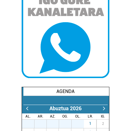
AGENDA
Abuztua 2026
AL.
AR.
AZ.
OG.
OL.
LR.
IG.
27
28
29
30
31
1
2