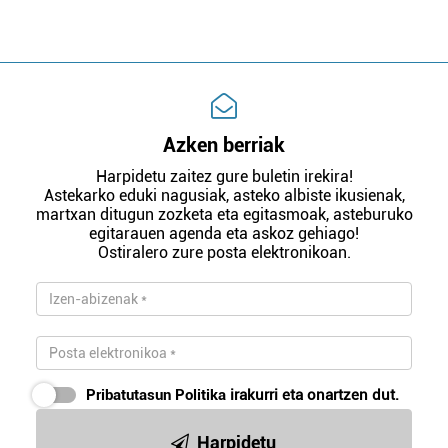
Azken berriak
Harpidetu zaitez gure buletin irekira!
Astekarko eduki nagusiak, asteko albiste ikusienak,
martxan ditugun zozketa eta egitasmoak, asteburuko
egitarauen agenda eta askoz gehiago!
Ostiralero zure posta elektronikoan.
Pribatutasun Politika
irakurri eta onartzen dut.
Harpidetu