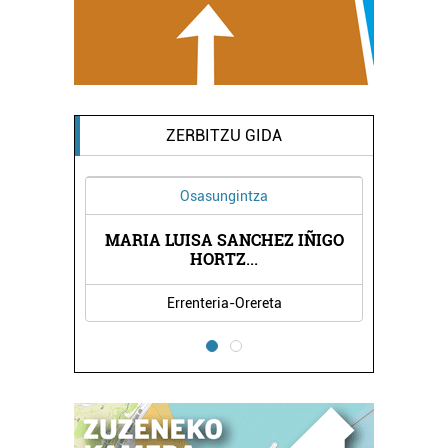
ZERBITZU GIDA
Osasungintza
MARIA LUISA SANCHEZ IÑIGO
HORTZ
...
Errenteria-Orereta