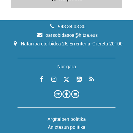
943 34 03 30
oarsobidasoa@hitza.eus
Nafarroa etorbidea 26, Errenteria-Orereta 20100
Nor gara
Argitalpen politika
Aniztasun politika