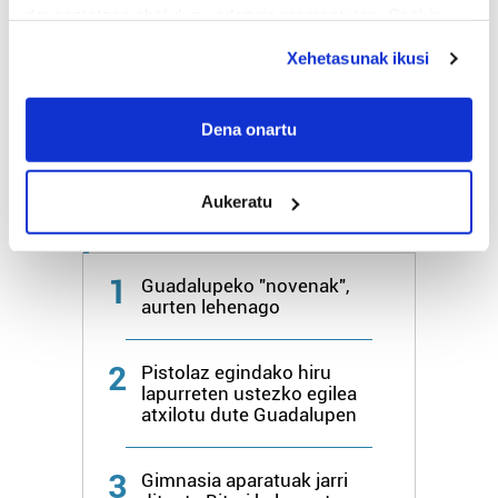
Bihar
24º
18º
deuseztatzen ahal duzu edozein momentutan, Cookie
deklaraziotik edo Privacy triggerean klikatuz.
Xehetasunak ikusi
Larunbata
25º
18º
If you allow, we would also like to:
Collect information about your geographical
Dena onartu
Gehiago:
Hondarribia
location which can be accurate to within several
meters
Aukeratu
Identify your device by actively scanning it for
Azken 7 egunetako irakurrienak
specific characteristics (fingerprinting)
Find out more about how your personal data is processed
1
Guadalupeko "novenak",
and set your preferences in the
details section
.
aurten lehenago
Guk eta gure bazkideek zure datu pertsonalak
2
prozesatzen ditugu, zure IP zenbakia, besteak beste,
Pistolaz egindako hiru
lapurreten ustezko egilea
teknologia erabiliz, cookieak adibidez, iragarki eta eduki
atxilotu dute Guadalupen
pertsonalizatuak eskaintzeko, iragarkiak eta edukia
neurtzeko, jendeari buruzko informazioa biltzeko eta
3
produktuak garatzeko. Zure datuak nork eta zertarako
Gimnasia aparatuak jarri