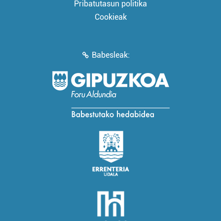
Pribatutasun politika
Cookieak
Babesleak: