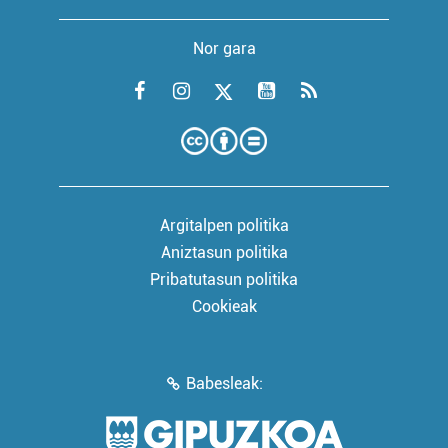
Nor gara
Argitalpen politika
Aniztasun politika
Pribatutasun politika
Cookieak
Babesleak: