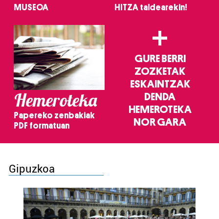
MUSEOA
HITZA taldearekin!
+
GURE BERRI
ZOZKETAK
ESKAINTZAK
Hemeroteka
DENDA
HEMEROTEKA
Papereko zenbakiak
NOR GARA
PDF formatuan
Gipuzkoa