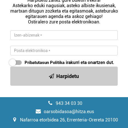
Harpidetu zaitez gure buletin irekira!
Astekarko eduki nagusiak, asteko albiste ikusienak,
martxan ditugun zozketa eta egitasmoak, asteburuko
egitarauen agenda eta askoz gehiago!
Ostiralero zure posta elektronikoan.
Pribatutasun Politika
irakurri eta onartzen dut.
Harpidetu
943 34 03 30
oarsobidasoa@hitza.eus
Nafarroa etorbidea 26, Errenteria-Orereta 20100