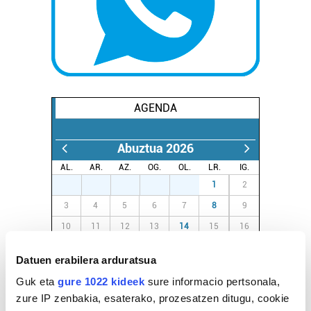
AGENDA
Abuztua 2026
AL.
AR.
AZ.
OG.
OL.
LR.
IG.
27
28
29
30
31
1
2
3
4
5
6
7
8
9
10
11
12
13
14
15
16
17
18
19
20
21
22
23
Datuen erabilera arduratsua
24
25
26
27
28
29
30
Guk eta
gure 1022 kideek
sure informacio pertsonala,
31
1
2
3
4
5
6
zure IP zenbakia, esaterako, prozesatzen ditugu, cookie