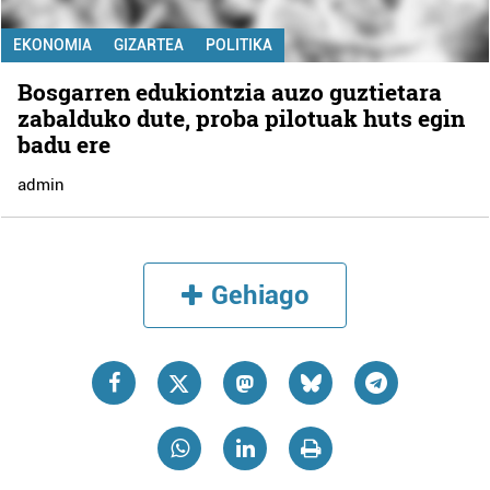
EKONOMIA
GIZARTEA
POLITIKA
Bosgarren edukiontzia auzo guztietara
zabalduko dute, proba pilotuak huts egin
badu ere
admin
Gehiago