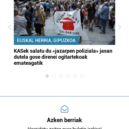
EUSKAL HERRIA, GIPUZKOA
KASek salatu du «jazarpen poliziala» jasan
Pa
dutela gose direnei ogitartekoak
da
emateagatik
«s
Azken berriak