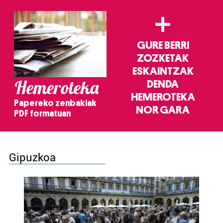
+
GURE BERRI
ZOZKETAK
ESKAINTZAK
Hemeroteka
DENDA
HEMEROTEKA
Papereko zenbakiak
NOR GARA
PDF formatuan
Gipuzkoa