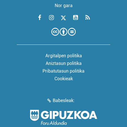
Nor gara
Argitalpen politika
Aniztasun politika
Pribatutasun politika
Cookieak
Babesleak: