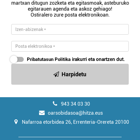
martxan ditugun zozketa eta egitasmoak, asteburuko
egitarauen agenda eta askoz gehiago!
Ostiralero zure posta elektronikoan.
Pribatutasun Politika
irakurri eta onartzen dut.
Harpidetu
943 34 03 30
oarsobidasoa@hitza.eus
Nafarroa etorbidea 26, Errenteria-Orereta 20100