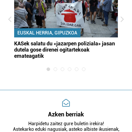
EUSKAL HERRIA, GIPUZKOA
KASek salatu du «jazarpen poliziala» jasan
Pa
dutela gose direnei ogitartekoak
da
emateagatik
«s
Azken berriak
Harpidetu zaitez gure buletin irekira!
Astekarko eduki nagusiak, asteko albiste ikusienak,