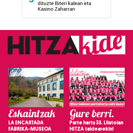
dituzte Biteri kalean eta
fitxategiak erabiltzen ditu. Zure esperientzia eta
Kasino Zaharran
zerbitzuak hobetzeko asmoz, cookie teknologiaz
baliatzen gara. Ohar hau onartuz gero, teknologia hori
erabiltzeko baimen esplizitua ematen diguzu.
Gehiago
irakurri
Eskaintzak
Gure berri.
LA ENCARTADA
Parte hartu 33. Lilatoian
FABRIKA-MUSEOA
HITZA taldearekin!