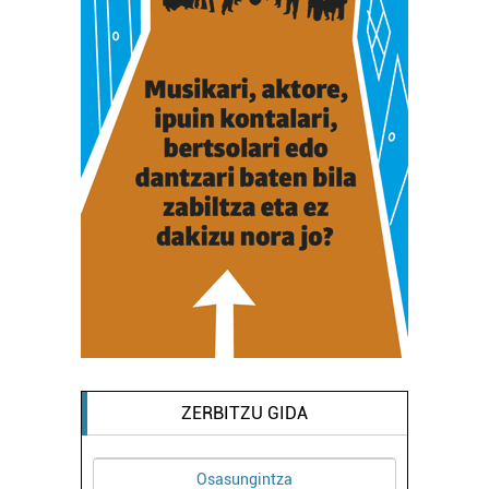
ZERBITZU GIDA
Osasungintza