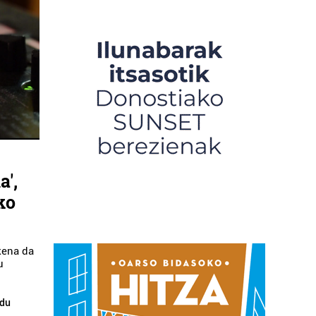
a',
ko
kena da
u
 du