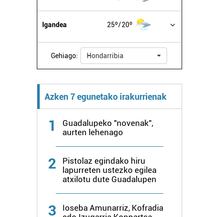
Igandea
25º
20º
Gehiago:
Hondarribia
Azken 7 egunetako irakurrienak
1
Guadalupeko "novenak",
aurten lehenago
2
Pistolaz egindako hiru
lapurreten ustezko egilea
atxilotu dute Guadalupen
3
Ioseba Amunarriz, Kofradia