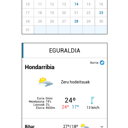
10
11
12
13
14
15
16
17
18
19
20
21
22
23
24
25
26
27
28
29
30
31
1
2
3
4
5
6
EGURALDIA
Iturria:
Hondarribia
Zeru hodeitsuak
24º
Euria:
0mm
Hezetasuna:
74%
Lainoak:
3%
24º
17º
13 km/h
Elurra:
4600m
Bihar
27º
18º