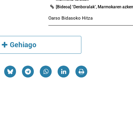
[Bideoa] ‘Denboralak’, Marmokaren azke
Oarso Bidasoko Hitza
Gehiago