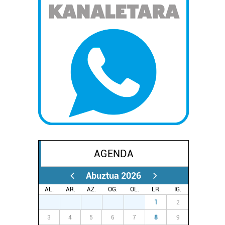
AGENDA
Abuztua 2026
AL.
AR.
AZ.
OG.
OL.
LR.
IG.
27
28
29
30
31
1
2
3
4
5
6
7
8
9