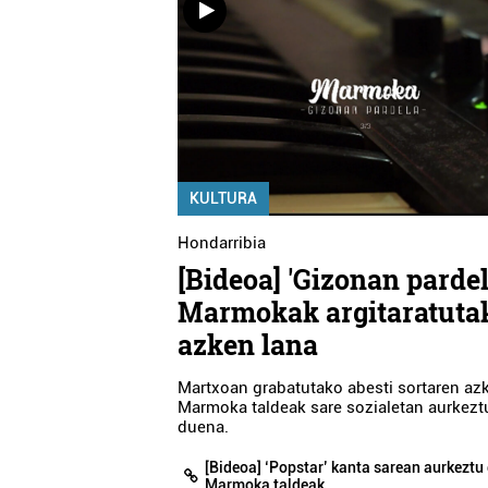
KULTURA
Hondarribia
[Bideoa] 'Gizonan pardel
Marmokak argitaratuta
azken lana
Martxoan grabatutako abesti sortaren az
Marmoka taldeak sare sozialetan aurkezt
duena.
[Bideoa] ‘Popstar’ kanta sarean aurkeztu
Marmoka taldeak