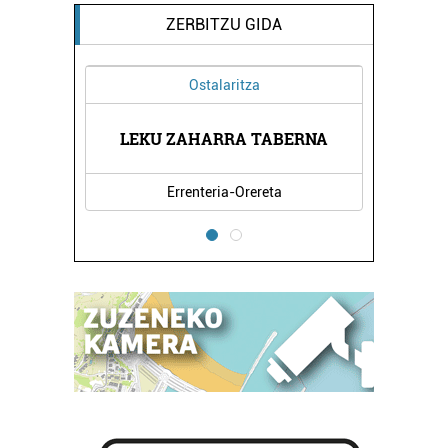
ZERBITZU GIDA
Ostalaritza
IAK
LEKU ZAHARRA TABERNA
FE
Errenteria-Orereta