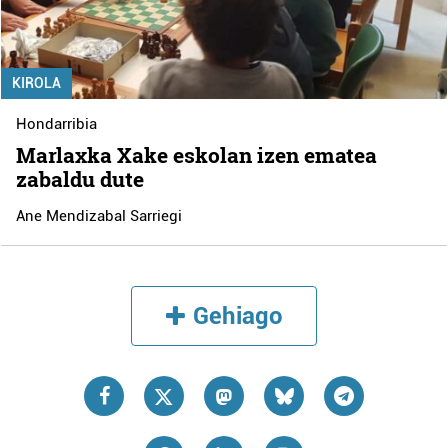
KIROLA
Hondarribia
Marlaxka Xake eskolan izen ematea
zabaldu dute
Ane Mendizabal Sarriegi
Gehiago