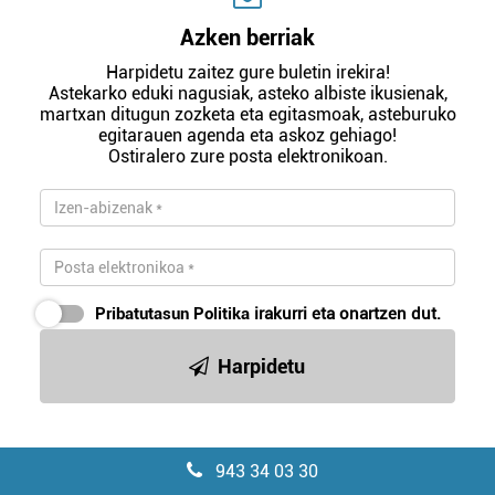
Azken berriak
Harpidetu zaitez gure buletin irekira!
Astekarko eduki nagusiak, asteko albiste ikusienak,
martxan ditugun zozketa eta egitasmoak, asteburuko
egitarauen agenda eta askoz gehiago!
Ostiralero zure posta elektronikoan.
Pribatutasun Politika
irakurri eta onartzen dut.
Harpidetu
943 34 03 30