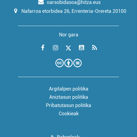
oarsobidasoa@hitza.eus
Nafarroa etorbidea 26, Errenteria-Orereta 20100
Nor gara
Argitalpen politika
Aniztasun politika
Pribatutasun politika
Cookieak