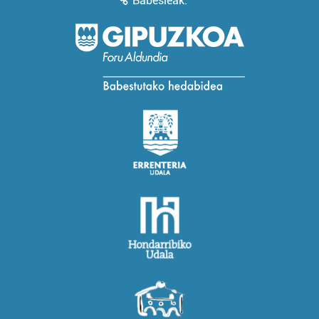
Babesleak: