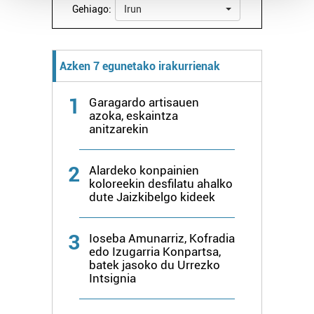
Gehiago:
Irun
Guk eta gure bazkideek zure datu pertsonalak
prozesatzen ditugu, zure IP zenbakia, besteak beste,
teknologia erabiliz, cookieak adibidez, iragarki eta eduki
Azken 7 egunetako irakurrienak
pertsonalizatuak eskaintzeko, iragarkiak eta edukia
neurtzeko, jendeari buruzko informazioa biltzeko eta
1
Garagardo artisauen
produktuak garatzeko. Zure datuak nork eta zertarako
azoka, eskaintza
erabiltzen dituen hauta dezakezu.
anitzarekin
Bazkide batzuek ez dizute baimenik eskatzen, eta beren
2
Alardeko konpainien
interes komertzial legitimoetan babesten dira. Ikusi gure
koloreekin desfilatu ahalko
bazkideen zerrenda, beren ustez zein helburutarako
dute Jaizkibelgo kideek
duten interes legitimoa eta horren aurka nola egin
dezakezun ikusteko.
3
Ioseba Amunarriz, Kofradia
edo Izugarria Konpartsa,
Lortu zure datu pertsonalak prozesatzeko moduari
batek jasoko du Urrezko
buruzko informazio gehiago eta ezarri zure lehentasunak
Intsignia
datuen atalean. Edozein unetan alda edo ken dezakezu
zure baimena Cookieen adierazpenean.