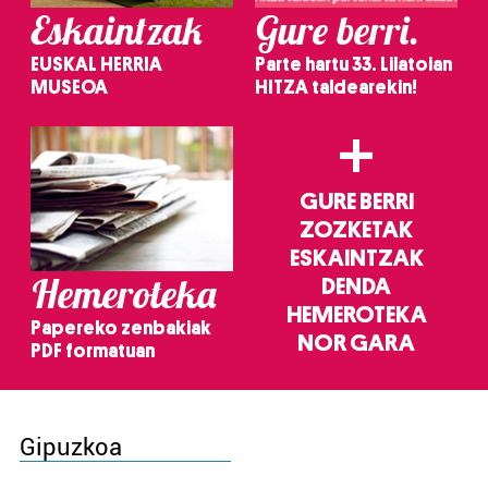
Eskaintzak
Gure berri.
EUSKAL HERRIA
Parte hartu 33. Lilatoian
MUSEOA
HITZA taldearekin!
+
GURE BERRI
ZOZKETAK
ESKAINTZAK
Hemeroteka
DENDA
HEMEROTEKA
Papereko zenbakiak
NOR GARA
PDF formatuan
Gipuzkoa