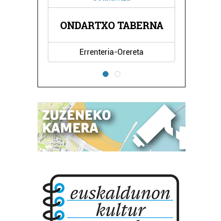
PACHECO IZET
DARTXO TABERNA
LORADENDA
Errenteria-Orereta
Oiartzun