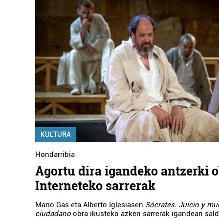
KULTURA
Hondarribia
Agortu dira igandeko antzerki 
Interneteko sarrerak
Mario Gas eta Alberto Iglesiasen
Sócrates. Juicio y mu
ciudadano
obra ikusteko azken sarrerak igandean sald