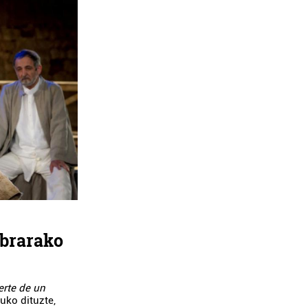
obrarako
erte de un
uko dituzte,