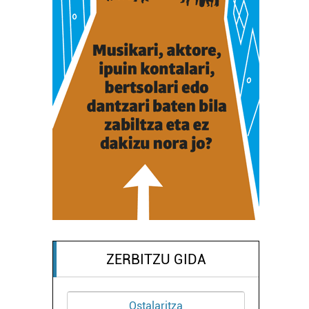
ZERBITZU GIDA
Ostalaritza
Loradendak