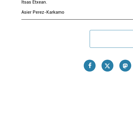
Itsas Etxean.
Asier Perez-Karkamo