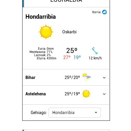
Iturria:
Hondarribia
Oskarbi
25º
Euria:
0mm
Hezetasuna:
71%
Lainoak:
2%
27º
19º
12 km/h
Elurra:
4300m
Bihar
25º
20º
Astelehena
25º
19º
Gehiago:
Hondarribia