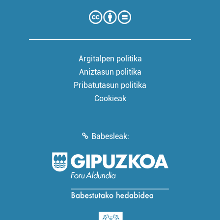
Argitalpen politika
Aniztasun politika
Pribatutasun politika
Cookieak
Babesleak: