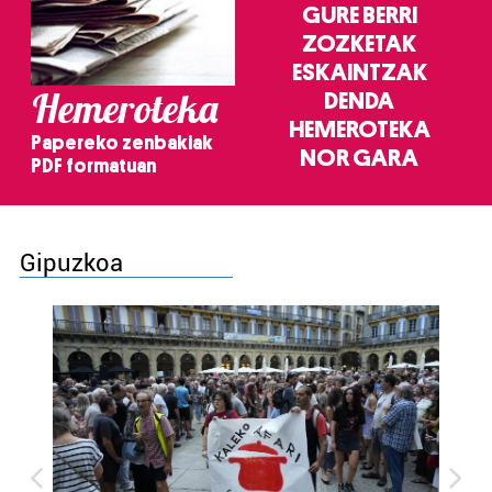
GURE BERRI
ZOZKETAK
ESKAINTZAK
Hemeroteka
DENDA
HEMEROTEKA
Papereko zenbakiak
NOR GARA
PDF formatuan
Gipuzkoa