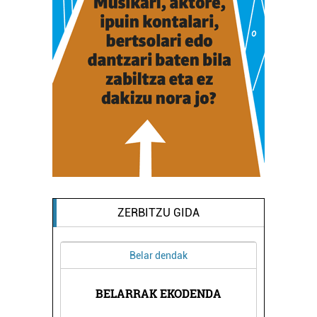
ZERBITZU GIDA
Belar dendak
RRI
KO
BELARRAK EKODENDA