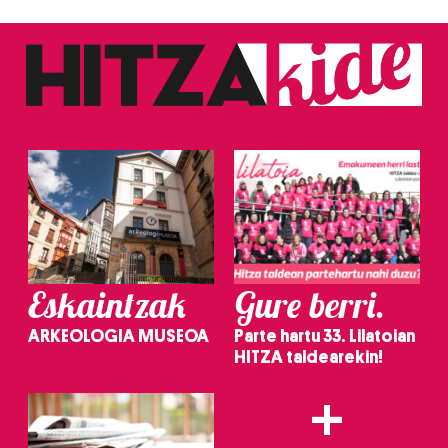
Eskaintzak
Gure berri.
ARKEOLOGIA MUSEOA
Parte hartu 33. Lilatoian
HITZA taldearekin!
+