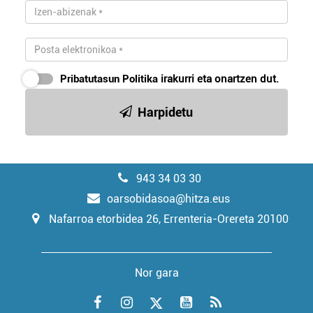
Pribatutasun Politika
irakurri eta onartzen dut.
Harpidetu
943 34 03 30
oarsobidasoa@hitza.eus
Nafarroa etorbidea 26, Errenteria-Orereta 20100
Nor gara