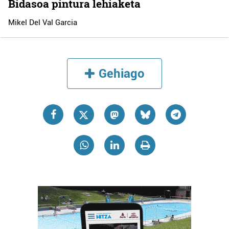
Bidasoa pintura lehiaketa
Mikel Del Val Garcia
Gehiago