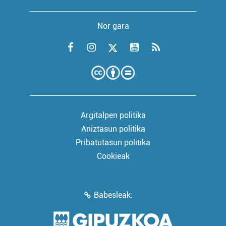
Nor gara
Argitalpen politika
Aniztasun politika
Pribatutasun politika
Cookieak
Babesleak: