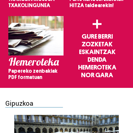
TXAKOLINGUNEA
HITZA taldearekin!
+
GURE BERRI
ZOZKETAK
ESKAINTZAK
Hemeroteka
DENDA
HEMEROTEKA
Papereko zenbakiak
NOR GARA
PDF formatuan
Gipuzkoa