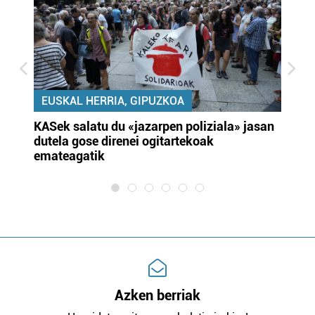
EUSKAL HERRIA, GIPUZKOA
KASek salatu du «jazarpen poliziala» jasan
Pa
dutela gose direnei ogitartekoak
da
emateagatik
«s
Azken berriak