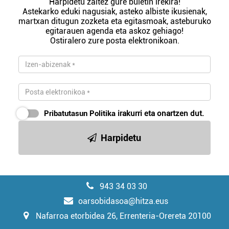
Harpidetu zaitez gure buletin irekira!
Astekarko eduki nagusiak, asteko albiste ikusienak,
martxan ditugun zozketa eta egitasmoak, asteburuko
egitarauen agenda eta askoz gehiago!
Ostiralero zure posta elektronikoan.
Pribatutasun Politika
irakurri eta onartzen dut.
Harpidetu
943 34 03 30
oarsobidasoa@hitza.eus
Nafarroa etorbidea 26, Errenteria-Orereta 20100