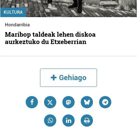
KULTURA
Hondarribia
Maribop taldeak lehen diskoa
aurkeztuko du Etxeberrian
Gehiago