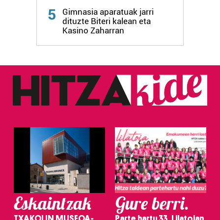
Webgune honek cookie propioak eta hirugarrenen cookie-
5
Gimnasia aparatuak jarri
fitxategiak erabiltzen ditu. Zure esperientzia eta
dituzte Biteri kalean eta
zerbitzuak hobetzeko asmoz, cookie teknologiaz
Kasino Zaharran
baliatzen gara. Ohar hau onartuz gero, teknologia hori
erabiltzeko baimen esplizitua ematen diguzu.
Gehiago
irakurri
Eskaintzak
Gure berri.
TXAKOLIN MUSEOA-
Parte hartu 33. Lilatoian