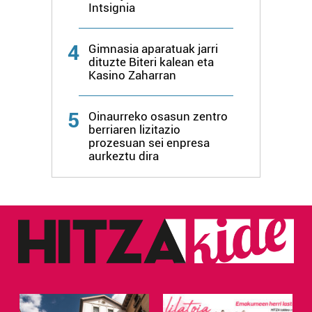
Intsignia
4
Gimnasia aparatuak jarri
dituzte Biteri kalean eta
Kasino Zaharran
5
Oinaurreko osasun zentro
berriaren lizitazio
prozesuan sei enpresa
aurkeztu dira