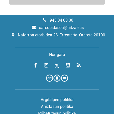
943 34 03 30
oarsobidasoa@hitza.eus
Nafarroa etorbidea 26, Errenteria-Orereta 20100
Nor gara
Argitalpen politika
Aniztasun politika
Pribatutasun politika