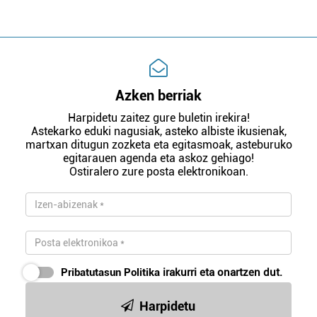
Azken berriak
Harpidetu zaitez gure buletin irekira!
Astekarko eduki nagusiak, asteko albiste ikusienak,
martxan ditugun zozketa eta egitasmoak, asteburuko
egitarauen agenda eta askoz gehiago!
Ostiralero zure posta elektronikoan.
Pribatutasun Politika
irakurri eta onartzen dut.
Harpidetu