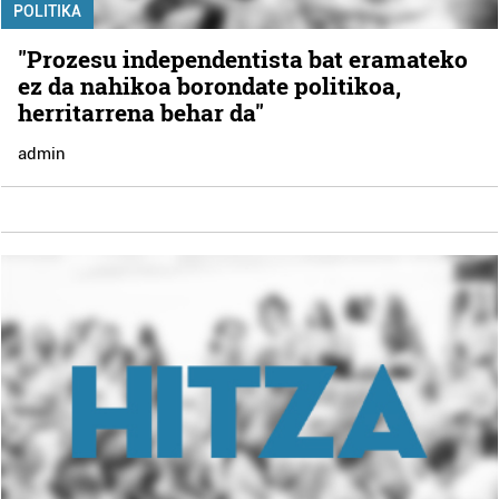
POLITIKA
"Prozesu independentista bat eramateko
ez da nahikoa borondate politikoa,
herritarrena behar da"
admin