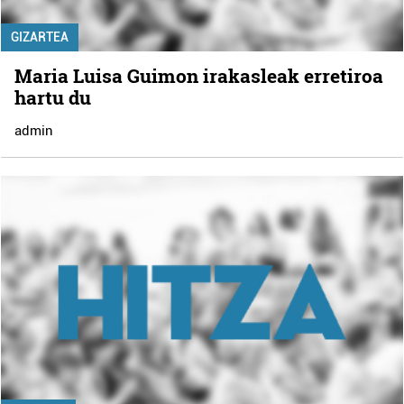
GIZARTEA
Maria Luisa Guimon irakasleak erretiroa
hartu du
admin