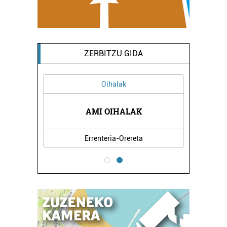
ZERBITZU GIDA
Oihalak
IKOAK
AMI OIHALAK
BIZI
Errenteria-Orereta