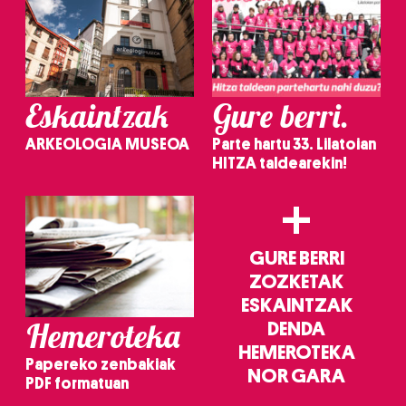
Eskaintzak
Gure berri.
ARKEOLOGIA MUSEOA
Parte hartu 33. Lilatoian
HITZA taldearekin!
+
GURE BERRI
ZOZKETAK
ESKAINTZAK
Hemeroteka
DENDA
HEMEROTEKA
Papereko zenbakiak
NOR GARA
PDF formatuan