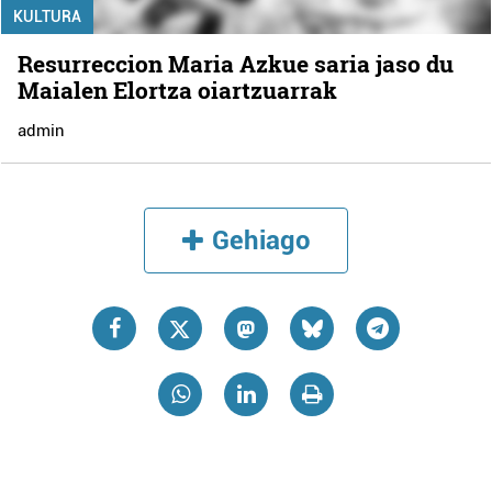
KULTURA
Resurreccion Maria Azkue saria jaso du
Maialen Elortza oiartzuarrak
admin
Gehiago