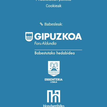
Cookieak
Babesleak: