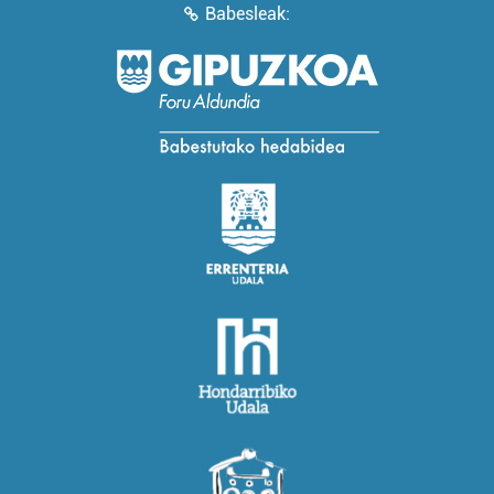
Babesleak: