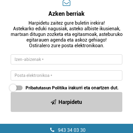
Azken berriak
Harpidetu zaitez gure buletin irekira!
Astekarko eduki nagusiak, asteko albiste ikusienak,
martxan ditugun zozketa eta egitasmoak, asteburuko
egitarauen agenda eta askoz gehiago!
Ostiralero zure posta elektronikoan.
Pribatutasun Politika
irakurri eta onartzen dut.
Harpidetu
943 34 03 30