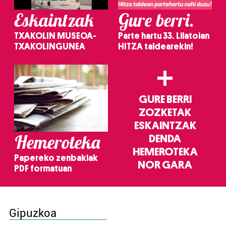
Eskaintzak
Gure berri.
TXAKOLIN MUSEOA-
Parte hartu 33. Lilatoian
TXAKOLINGUNEA
HITZA taldearekin!
+
GURE BERRI
ZOZKETAK
ESKAINTZAK
Hemeroteka
DENDA
HEMEROTEKA
Papereko zenbakiak
NOR GARA
PDF formatuan
Gipuzkoa