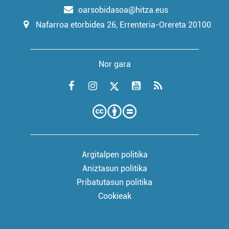
oarsobidasoa@hitza.eus
Nafarroa etorbidea 26, Errenteria-Orereta 20100
Nor gara
Argitalpen politika
Aniztasun politika
Pribatutasun politika
Cookieak