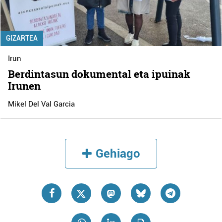
GIZARTEA
Irun
Berdintasun dokumental eta ipuinak
Irunen
Mikel Del Val Garcia
Gehiago