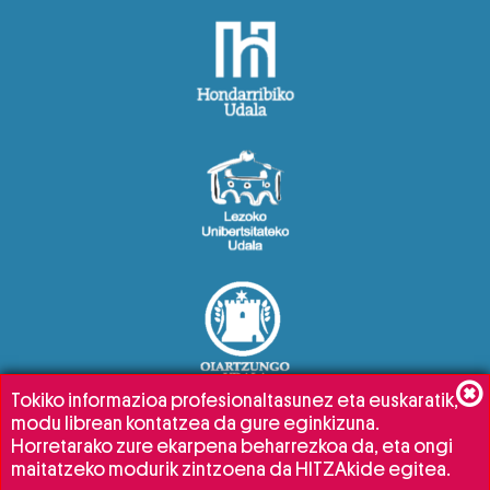
Tokiko informazioa profesionaltasunez eta euskaratik,
modu librean kontatzea da gure eginkizuna.
Horretarako zure ekarpena beharrezkoa da, eta ongi
maitatzeko modurik zintzoena da HITZAkide egitea.