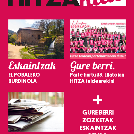
erabiltzeko baimen esplizitua ematen diguzu.
Gehiago
irakurri
Eskaintzak
Gure berri.
EL POBALEKO
Parte hartu 33. Lilatoian
BURDINOLA
HITZA taldearekin!
+
GURE BERRI
ZOZKETAK
ESKAINTZAK