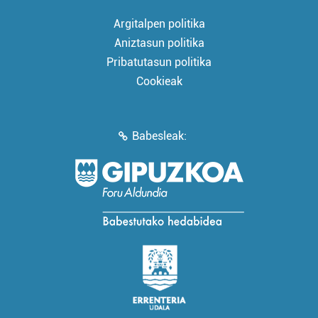
Argitalpen politika
Aniztasun politika
Pribatutasun politika
Cookieak
Babesleak: