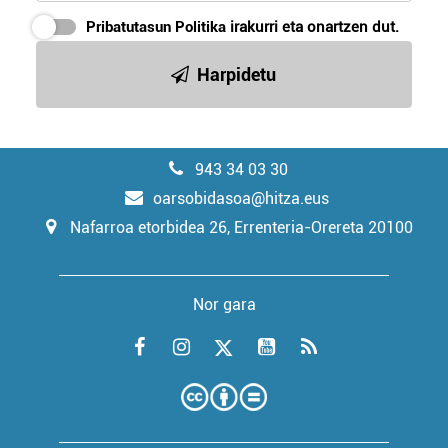
Pribatutasun Politika
irakurri eta onartzen dut.
Harpidetu
943 34 03 30
oarsobidasoa@hitza.eus
Nafarroa etorbidea 26, Errenteria-Orereta 20100
Nor gara