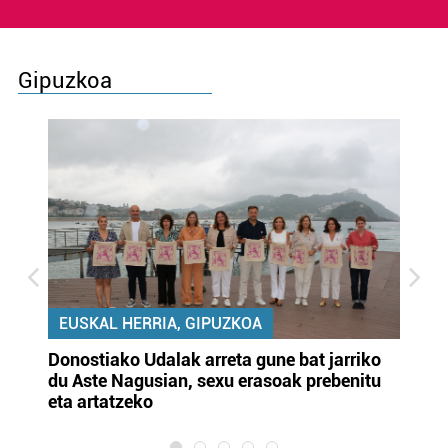
Gipuzkoa
EUSKAL HERRIA, GIPUZKOA
Donostiako Udalak arreta gune bat jarriko
Ur
du Aste Nagusian, sexu erasoak prebenitu
es
eta artatzeko
lu