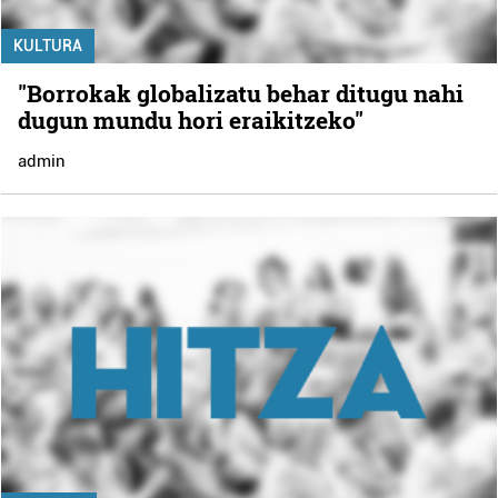
KULTURA
"Borrokak globalizatu behar ditugu nahi
dugun mundu hori eraikitzeko"
admin