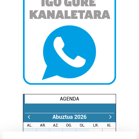
AGENDA
Abuztua 2026
AL.
AR.
AZ.
OG.
OL.
LR.
IG.
27
28
29
30
31
1
2