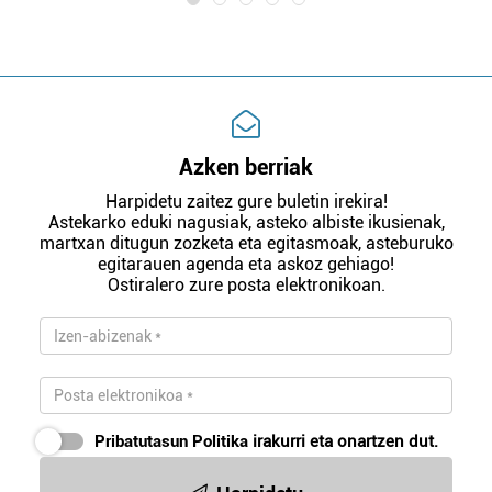
Azken berriak
Harpidetu zaitez gure buletin irekira!
Astekarko eduki nagusiak, asteko albiste ikusienak,
martxan ditugun zozketa eta egitasmoak, asteburuko
egitarauen agenda eta askoz gehiago!
Ostiralero zure posta elektronikoan.
Pribatutasun Politika
irakurri eta onartzen dut.