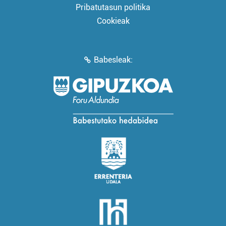
Pribatutasun politika
Cookieak
Babesleak: