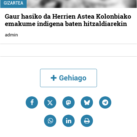
GIZARTEA
Gaur hasiko da Herrien Astea Kolonbiako
emakume indigena baten hitzaldiarekin
admin
Gehiago