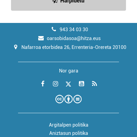
Harpidetu
943 34 03 30
oarsobidasoa@hitza.eus
Nafarroa etorbidea 26, Errenteria-Orereta 20100
Nor gara
Argitalpen politika
Aniztasun politika