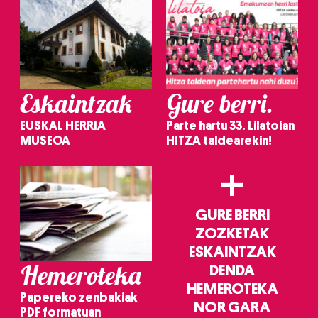
Eskaintzak
Gure berri.
EUSKAL HERRIA
Parte hartu 33. Lilatoian
MUSEOA
HITZA taldearekin!
+
GURE BERRI
ZOZKETAK
ESKAINTZAK
Hemeroteka
DENDA
HEMEROTEKA
Papereko zenbakiak
NOR GARA
PDF formatuan