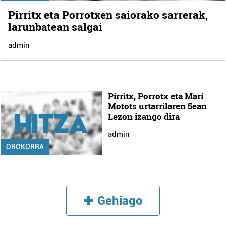
Pirritx eta Porrotxen saiorako sarrerak,
larunbatean salgai
admin
Pirritx, Porrotx eta Mari
Motots urtarrilaren 5ean
Lezon izango dira
admin
OROKORRA
Gehiago