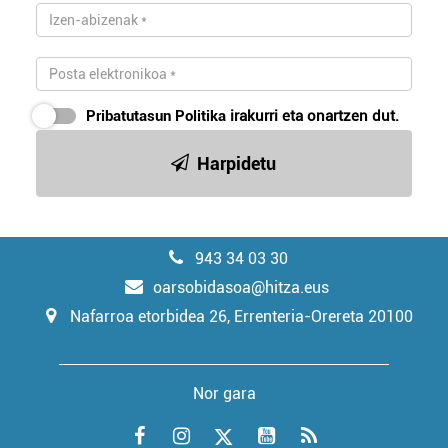
Pribatutasun Politika
irakurri eta onartzen dut.
Harpidetu
943 34 03 30
oarsobidasoa@hitza.eus
Nafarroa etorbidea 26, Errenteria-Orereta 20100
Nor gara