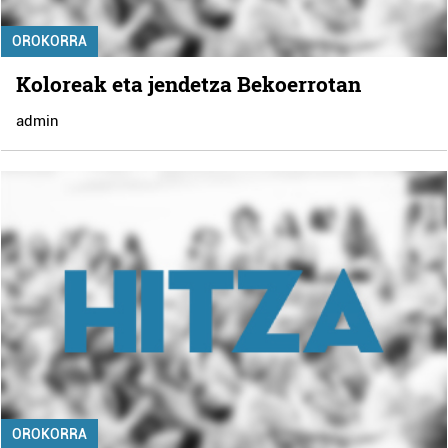
OROKORRA
Koloreak eta jendetza Bekoerrotan
admin
OROKORRA