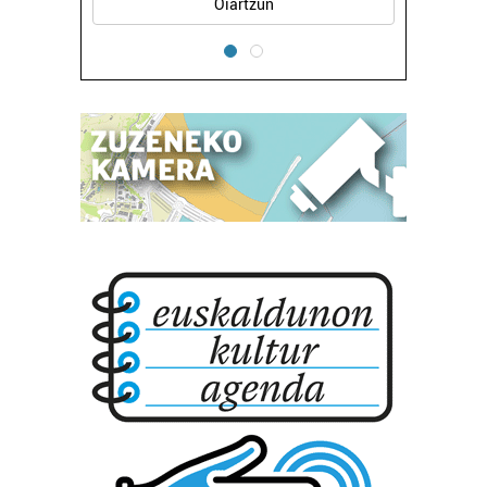
Oiartzun