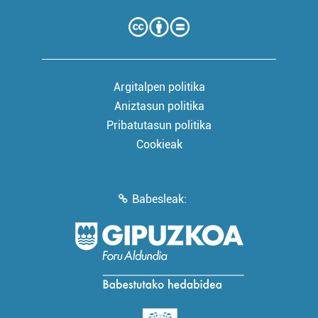
Argitalpen politika
Aniztasun politika
Pribatutasun politika
Cookieak
Babesleak: