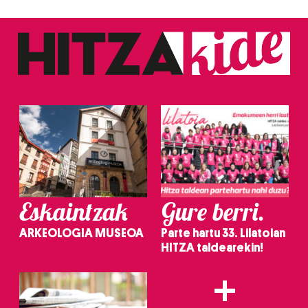
Eskaintzak
Gure berri.
ARKEOLOGIA MUSEOA
Parte hartu 33. Lilatoian
HITZA taldearekin!
+