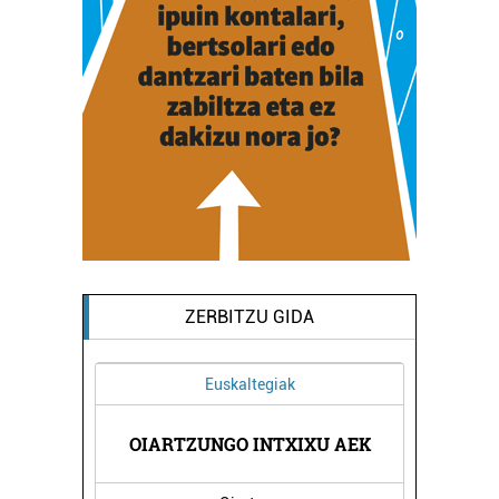
ZERBITZU GIDA
Euskaltegiak
RETA
OIARTZUNGO INTXIXU AEK
LAB