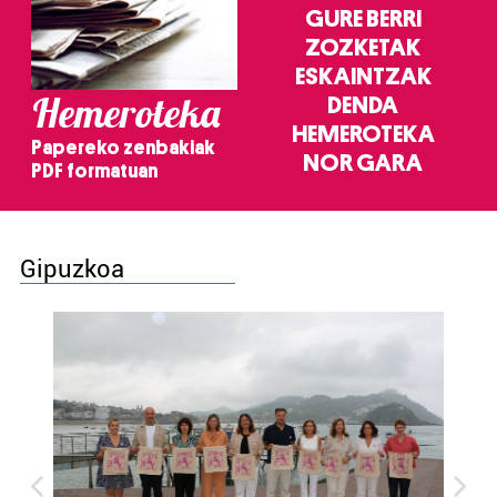
GURE BERRI
ZOZKETAK
ESKAINTZAK
Hemeroteka
DENDA
HEMEROTEKA
Papereko zenbakiak
NOR GARA
PDF formatuan
Gipuzkoa