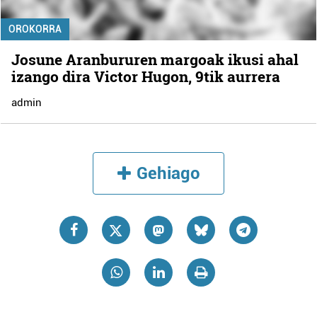
OROKORRA
Josune Aranbururen margoak ikusi ahal
izango dira Victor Hugon, 9tik aurrera
admin
Gehiago