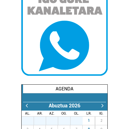
AGENDA
Abuztua 2026
AL.
AR.
AZ.
OG.
OL.
LR.
IG.
27
28
29
30
31
1
2