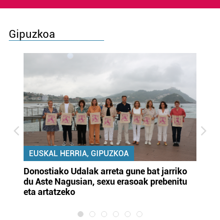
Gipuzkoa
EUSKAL HERRIA, GIPUZKOA
Donostiako Udalak arreta gune bat jarriko
Ur
du Aste Nagusian, sexu erasoak prebenitu
es
eta artatzeko
lu