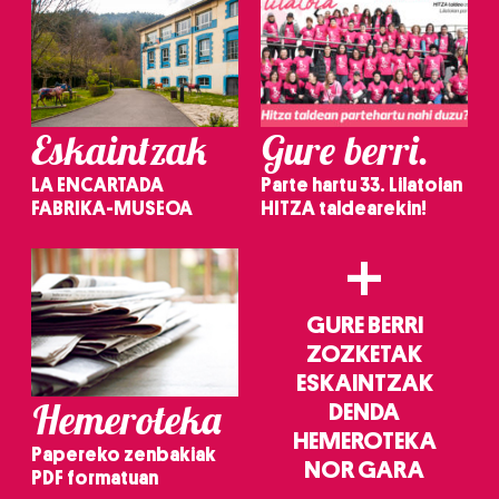
Eskaintzak
Gure berri.
LA ENCARTADA
Parte hartu 33. Lilatoian
FABRIKA-MUSEOA
HITZA taldearekin!
+
GURE BERRI
ZOZKETAK
ESKAINTZAK
Hemeroteka
DENDA
HEMEROTEKA
Papereko zenbakiak
NOR GARA
PDF formatuan