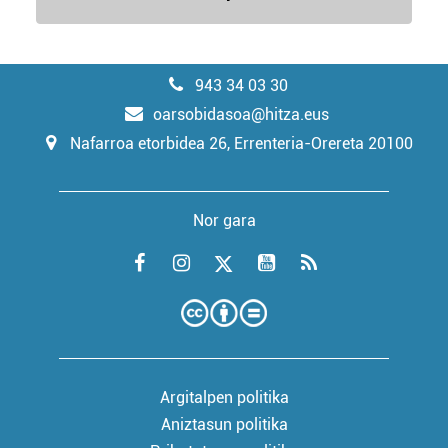
943 34 03 30
oarsobidasoa@hitza.eus
Nafarroa etorbidea 26, Errenteria-Orereta 20100
Nor gara
Argitalpen politika
Aniztasun politika