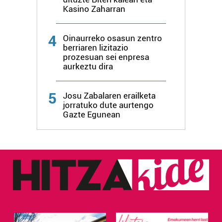
erabiltzen dituen hauta dezakezu.
Kasino Zaharran
Bazkide batzuek ez dizute baimenik eskatzen, eta beren
4
interes komertzial legitimoetan babesten dira. Ikusi gure
Oinaurreko osasun zentro
berriaren lizitazio
bazkideen zerrenda, beren ustez zein helburutarako
prozesuan sei enpresa
duten interes legitimoa eta horren aurka nola egin
aurkeztu dira
dezakezun ikusteko.
5
Josu Zabalaren erailketa
Lortu zure datu pertsonalak prozesatzeko moduari
jorratuko dute aurtengo
buruzko informazio gehiago eta ezarri zure lehentasunak
Gazte Egunean
datuen atalean. Edozein unetan alda edo ken dezakezu
zure baimena Cookieen adierazpenean.
Webgune honek cookie propioak eta hirugarrenen cookie-
fitxategiak erabiltzen ditu. Zure esperientzia eta
zerbitzuak hobetzeko asmoz, cookie teknologiaz
baliatzen gara. Ohar hau onartuz gero, teknologia hori
erabiltzeko baimen esplizitua ematen diguzu.
Gehiago
irakurri