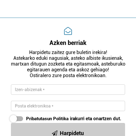
Azken berriak
Harpidetu zaitez gure buletin irekira!
Astekarko eduki nagusiak, asteko albiste ikusienak,
martxan ditugun zozketa eta egitasmoak, asteburuko
egitarauen agenda eta askoz gehiago!
Ostiralero zure posta elektronikoan.
Pribatutasun Politika
irakurri eta onartzen dut.
Harpidetu