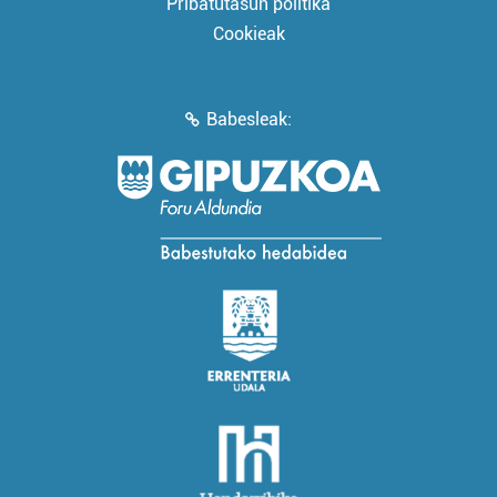
Pribatutasun politika
Cookieak
Babesleak: