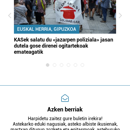
EUSKAL HERRIA, GIPUZKOA
KASek salatu du «jazarpen poliziala» jasan
Pa
dutela gose direnei ogitartekoak
da
emateagatik
«s
Azken berriak
Harpidetu zaitez gure buletin irekira!
Astekarko eduki nagusiak, asteko albiste ikusienak,
martxan ditugun zozketa eta egitasmoak, asteburuko