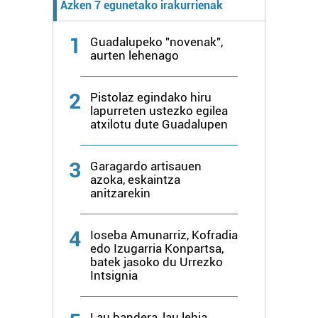
Azken 7 egunetako irakurrienak
fitxategiak erabiltzen ditu. Zure esperientzia eta
zerbitzuak hobetzeko asmoz, cookie teknologiaz
1
baliatzen gara. Ohar hau onartuz gero, teknologia hori
Guadalupeko "novenak",
aurten lehenago
erabiltzeko baimen esplizitua ematen diguzu.
Gehiago
irakurri
2
Pistolaz egindako hiru
lapurreten ustezko egilea
atxilotu dute Guadalupen
3
Garagardo artisauen
azoka, eskaintza
anitzarekin
4
Ioseba Amunarriz, Kofradia
edo Izugarria Konpartsa,
batek jasoko du Urrezko
Intsignia
Lau bandera, lau lehia