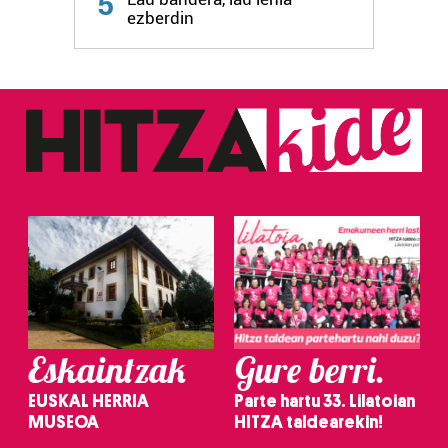
5
ezberdin
Eskaintzak
Gure berri.
EUSKAL HERRIA
Parte hartu 33. Lilatoian
MUSEOA
HITZA taldearekin!