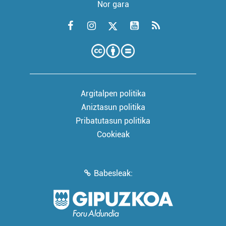
Nor gara
Argitalpen politika
Aniztasun politika
Pribatutasun politika
Cookieak
Babesleak: