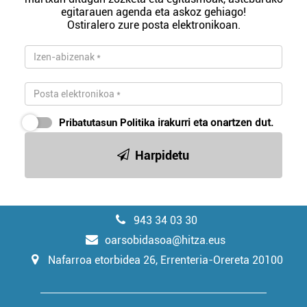
egitarauen agenda eta askoz gehiago!
Ostiralero zure posta elektronikoan.
Pribatutasun Politika
irakurri eta onartzen dut.
Harpidetu
943 34 03 30
oarsobidasoa@hitza.eus
Nafarroa etorbidea 26, Errenteria-Orereta 20100