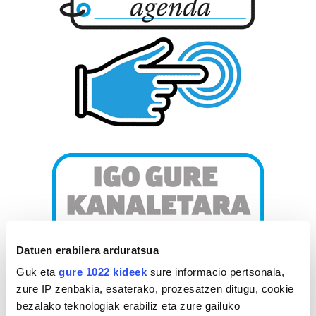
Datuen erabilera arduratsua
Guk eta
gure 1022 kideek
sure informacio pertsonala,
zure IP zenbakia, esaterako, prozesatzen ditugu, cookie
bezalako teknologiak erabiliz eta zure gailuko