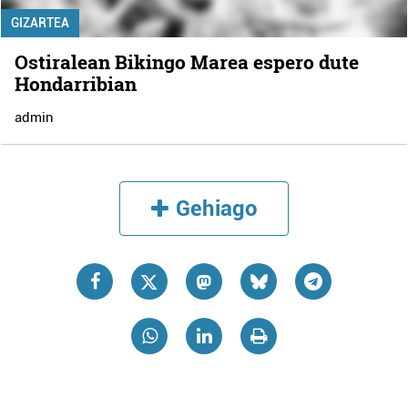
GIZARTEA
Ostiralean Bikingo Marea espero dute
Hondarribian
admin
Gehiago