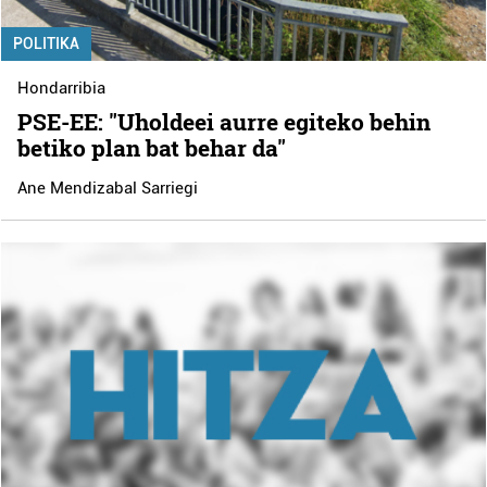
POLITIKA
Hondarribia
PSE-EE: "Uholdeei aurre egiteko behin
betiko plan bat behar da"
Ane Mendizabal Sarriegi