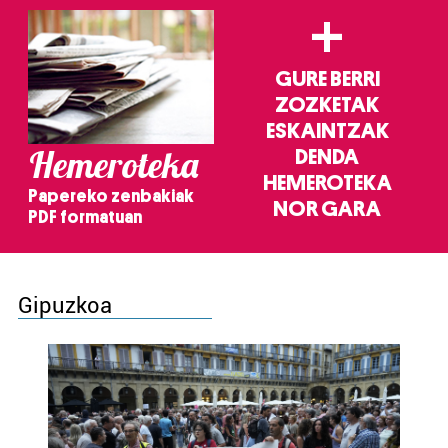
+
GURE BERRI
ZOZKETAK
ESKAINTZAK
Hemeroteka
DENDA
HEMEROTEKA
Papereko zenbakiak
NOR GARA
PDF formatuan
Gipuzkoa