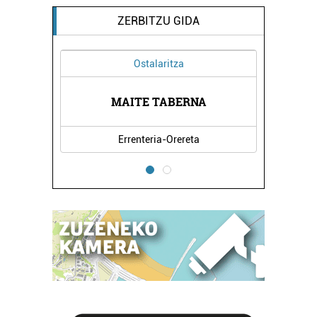
ZERBITZU GIDA
Ostalaritza
TEGIA
MAITE TABERNA
LIZA
Errenteria-Orereta