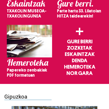
Eskaintzak
Gure berri.
TXAKOLIN MUSEOA-
Parte hartu 33. Lilatoian
TXAKOLINGUNEA
HITZA taldearekin!
+
GURE BERRI
ZOZKETAK
ESKAINTZAK
Hemeroteka
DENDA
HEMEROTEKA
Papereko zenbakiak
NOR GARA
PDF formatuan
Gipuzkoa