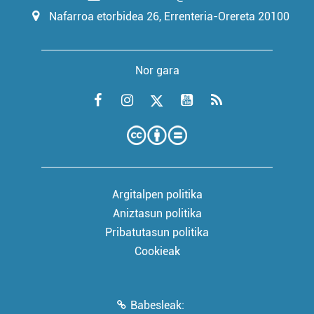
Nafarroa etorbidea 26, Errenteria-Orereta 20100
Nor gara
Argitalpen politika
Aniztasun politika
Pribatutasun politika
Cookieak
Babesleak: