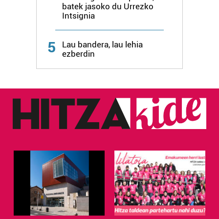
batek jasoko du Urrezko
Intsignia
Webgune honek cookie propioak eta hirugarrenen cookie-
fitxategiak erabiltzen ditu. Zure esperientzia eta
zerbitzuak hobetzeko asmoz, cookie teknologiaz
5
Lau bandera, lau lehia
baliatzen gara. Ohar hau onartuz gero, teknologia hori
ezberdin
erabiltzeko baimen esplizitua ematen diguzu.
Gehiago
irakurri