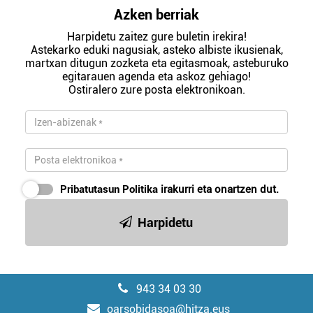
Azken berriak
Harpidetu zaitez gure buletin irekira!
Astekarko eduki nagusiak, asteko albiste ikusienak,
martxan ditugun zozketa eta egitasmoak, asteburuko
egitarauen agenda eta askoz gehiago!
Ostiralero zure posta elektronikoan.
Pribatutasun Politika
irakurri eta onartzen dut.
Harpidetu
943 34 03 30
oarsobidasoa@hitza.eus