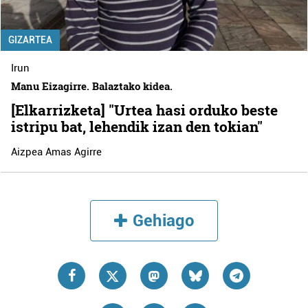
GIZARTEA
Irun
Manu Eizagirre. Balaztako kidea.
[Elkarrizketa] "Urtea hasi orduko beste
istripu bat, lehendik izan den tokian"
Aizpea Amas Agirre
Gehiago