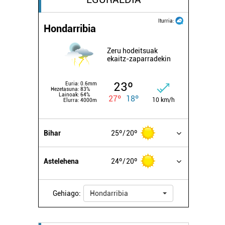
Iturria:
Hondarribia
Zeru hodeitsuak
ekaitz-zaparradekin
23º
Euria:
0.6mm
Hezetasuna:
83%
Lainoak:
64%
27º
18º
10 km/h
Elurra:
4000m
Bihar
25º
20º
Astelehena
24º
20º
Gehiago:
Hondarribia