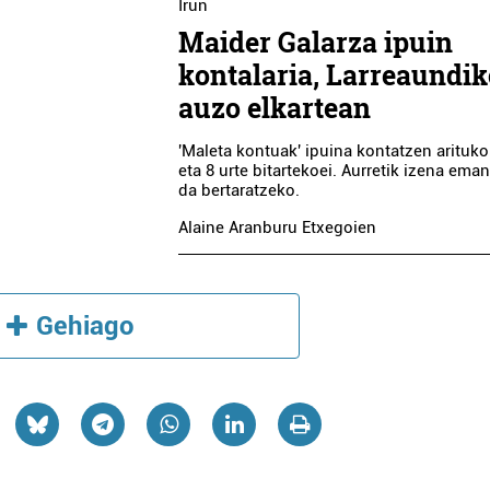
Irun
Maider Galarza ipuin
kontalaria, Larreaundik
auzo elkartean
'Maleta kontuak' ipuina kontatzen arituko
eta 8 urte bitartekoei. Aurretik izena ema
da bertaratzeko.
Alaine Aranburu Etxegoien
Gehiago