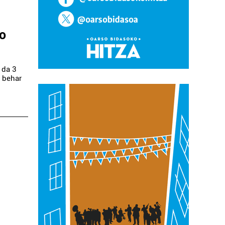
o
 da 3
n behar