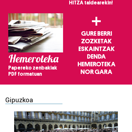
HITZA taldearekin!
+
GURE BERRI
ZOZKETAK
ESKAINTZAK
Hemeroteka
DENDA
HEMEROTEKA
Papereko zenbakiak
NOR GARA
PDF formatuan
Gipuzkoa