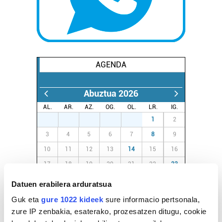
AGENDA
Abuztua 2026
AL.
AR.
AZ.
OG.
OL.
LR.
IG.
27
28
29
30
31
1
2
3
4
5
6
7
8
9
10
11
12
13
14
15
16
17
18
19
20
21
22
23
24
25
26
27
28
29
30
Datuen erabilera arduratsua
31
1
2
3
4
5
6
Guk eta
gure 1022 kideek
sure informacio pertsonala,
zure IP zenbakia, esaterako, prozesatzen ditugu, cookie