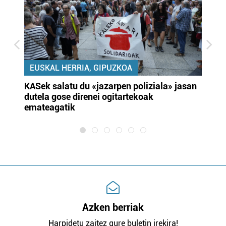
EUSKAL HERRIA, GIPUZKOA
KASek salatu du «jazarpen poliziala» jasan
Pa
dutela gose direnei ogitartekoak
da
emateagatik
«s
Azken berriak
Harpidetu zaitez gure buletin irekira!