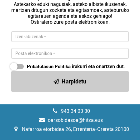
Astekarko eduki nagusiak, asteko albiste ikusienak,
martxan ditugun zozketa eta egitasmoak, asteburuko
egitarauen agenda eta askoz gehiago!
Ostiralero zure posta elektronikoan.
Pribatutasun Politika
irakurri eta onartzen dut.
Harpidetu
943 34 03 30
oarsobidasoa@hitza.eus
Nafarroa etorbidea 26, Errenteria-Orereta 20100