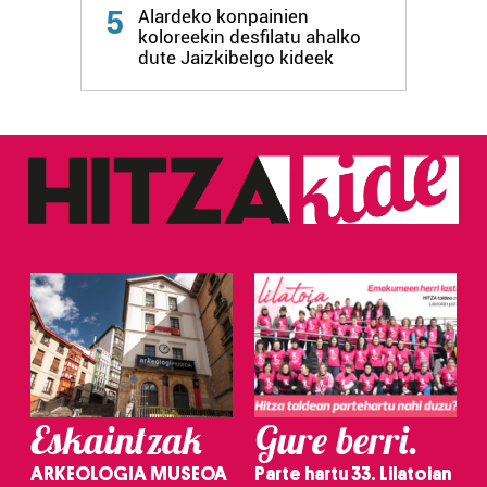
Webgune honek cookie propioak eta hirugarrenen cookie-
5
Alardeko konpainien
fitxategiak erabiltzen ditu. Zure esperientzia eta
koloreekin desfilatu ahalko
zerbitzuak hobetzeko asmoz, cookie teknologiaz
dute Jaizkibelgo kideek
baliatzen gara. Ohar hau onartuz gero, teknologia hori
erabiltzeko baimen esplizitua ematen diguzu.
Gehiago
irakurri
Eskaintzak
Gure berri.
ARKEOLOGIA MUSEOA
Parte hartu 33. Lilatoian