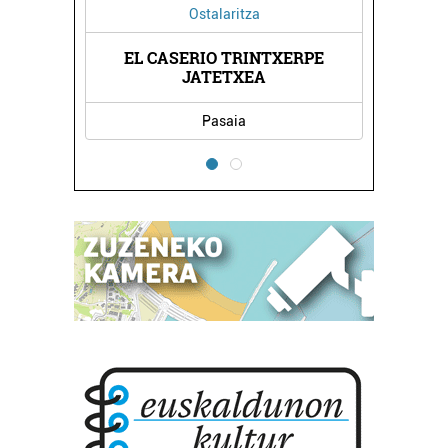
Ostalaritza
EL CASERIO TRINTXERPE
JATETXEA
Pasaia