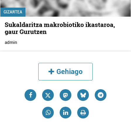
GIZARTEA
Sukaldaritza makrobiotiko ikastaroa,
gaur Gurutzen
admin
Gehiago