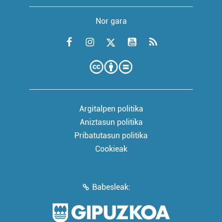
Nor gara
Argitalpen politika
Aniztasun politika
Pribatutasun politika
Cookieak
Babesleak: