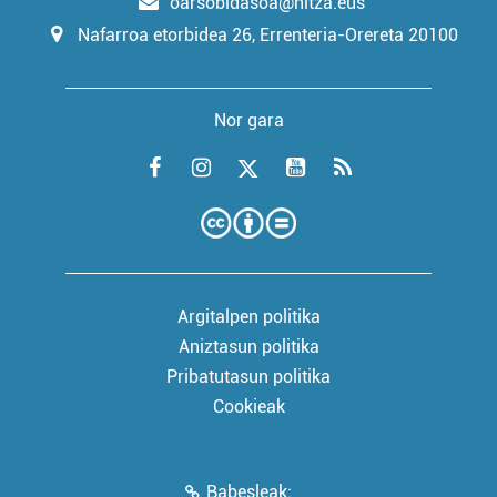
oarsobidasoa@hitza.eus
Nafarroa etorbidea 26, Errenteria-Orereta 20100
Nor gara
Argitalpen politika
Aniztasun politika
Pribatutasun politika
Cookieak
Babesleak: