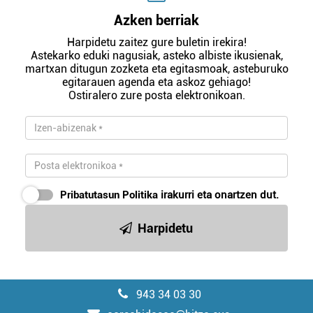
Azken berriak
Harpidetu zaitez gure buletin irekira!
Astekarko eduki nagusiak, asteko albiste ikusienak,
martxan ditugun zozketa eta egitasmoak, asteburuko
egitarauen agenda eta askoz gehiago!
Ostiralero zure posta elektronikoan.
Pribatutasun Politika
irakurri eta onartzen dut.
Harpidetu
943 34 03 30