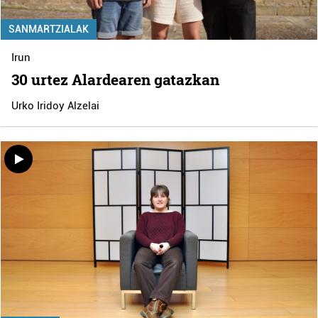
SANMARTZIALAK
Irun
30 urtez Alardearen gatazkan
Urko Iridoy Alzelai