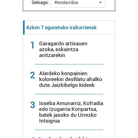
Gehiago:
Hondarribia
interes komertzial legitimoetan babesten dira. Ikusi gure
bazkideen zerrenda, beren ustez zein helburutarako
duten interes legitimoa eta horren aurka nola egin
Azken 7 egunetako irakurrienak
dezakezun ikusteko.
1
Lortu zure datu pertsonalak prozesatzeko moduari
Garagardo artisauen
azoka, eskaintza
buruzko informazio gehiago eta ezarri zure lehentasunak
anitzarekin
datuen atalean. Edozein unetan alda edo ken dezakezu
zure baimena Cookieen adierazpenean.
2
Alardeko konpainien
koloreekin desfilatu ahalko
Webgune honek cookie propioak eta hirugarrenen cookie-
dute Jaizkibelgo kideek
fitxategiak erabiltzen ditu. Zure esperientzia eta
zerbitzuak hobetzeko asmoz, cookie teknologiaz
baliatzen gara. Ohar hau onartuz gero, teknologia hori
3
Ioseba Amunarriz, Kofradia
edo Izugarria Konpartsa,
erabiltzeko baimen esplizitua ematen diguzu.
Gehiago
batek jasoko du Urrezko
irakurri
Intsignia