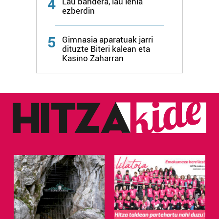
4
Lau bandera, lau lehia
ezberdin
5
Gimnasia aparatuak jarri
dituzte Biteri kalean eta
Kasino Zaharran