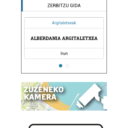
ZERBITZU GIDA
Argitaletxeak
AL
H
ALBERDANIA ARGITALETXEA
Irun