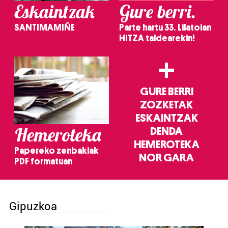
Eskaintzak
Gure berri.
SANTIMAMIÑE
Parte hartu 33. Lilatoian
HITZA taldearekin!
+
GURE BERRI
ZOZKETAK
ESKAINTZAK
Hemeroteka
DENDA
HEMEROTEKA
Papereko zenbakiak
NOR GARA
PDF formatuan
Gipuzkoa