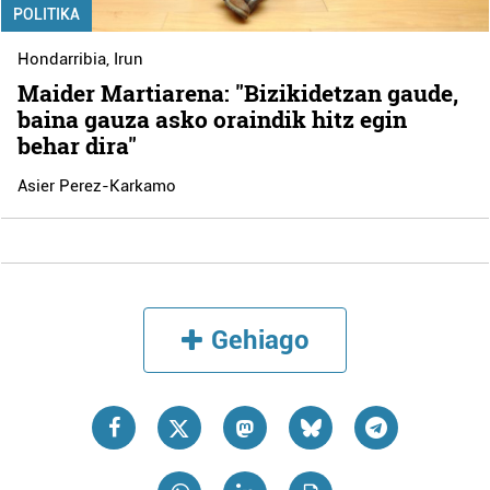
POLITIKA
Hondarribia
,
Irun
Maider Martiarena: "Bizikidetzan gaude,
baina gauza asko oraindik hitz egin
behar dira"
Asier Perez-Karkamo
Gehiago