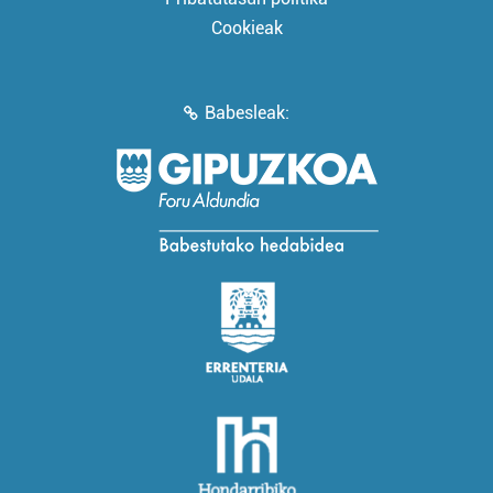
Cookieak
Babesleak: