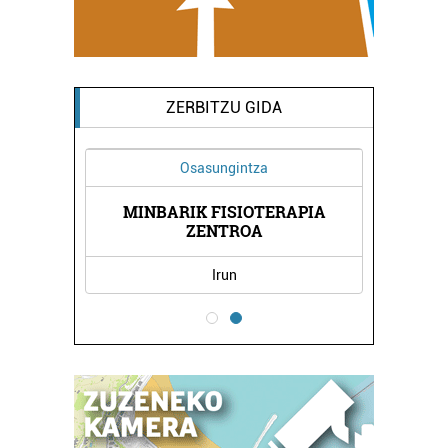
ZERBITZU GIDA
Osasungintza
MINBARIK FISIOTERAPIA
OGIA
JON
ZENTROA
Irun