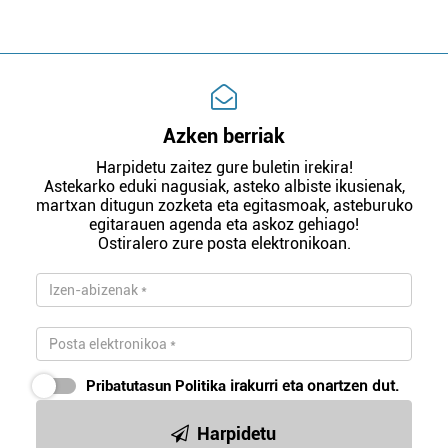
Azken berriak
Harpidetu zaitez gure buletin irekira!
Astekarko eduki nagusiak, asteko albiste ikusienak,
martxan ditugun zozketa eta egitasmoak, asteburuko
egitarauen agenda eta askoz gehiago!
Ostiralero zure posta elektronikoan.
Pribatutasun Politika
irakurri eta onartzen dut.
Harpidetu