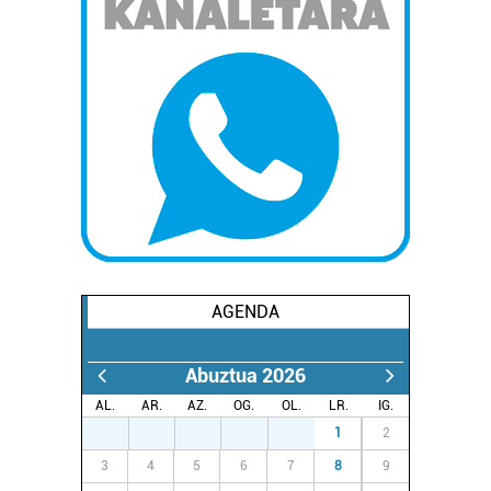
AGENDA
Abuztua 2026
AL.
AR.
AZ.
OG.
OL.
LR.
IG.
27
28
29
30
31
1
2
3
4
5
6
7
8
9