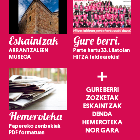
Eskaintzak
Gure berri.
ARRANTZALEEN
Parte hartu 33. Lilatoian
MUSEOA
HITZA taldearekin!
+
GURE BERRI
ZOZKETAK
ESKAINTZAK
Hemeroteka
DENDA
HEMEROTEKA
Papereko zenbakiak
NOR GARA
PDF formatuan