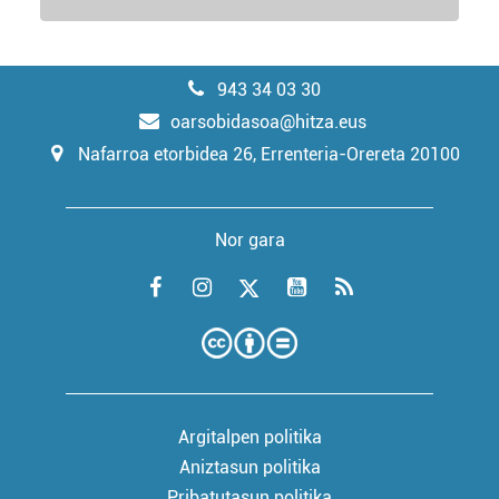
943 34 03 30
oarsobidasoa@hitza.eus
Nafarroa etorbidea 26, Errenteria-Orereta 20100
Nor gara
Argitalpen politika
Aniztasun politika
Pribatutasun politika