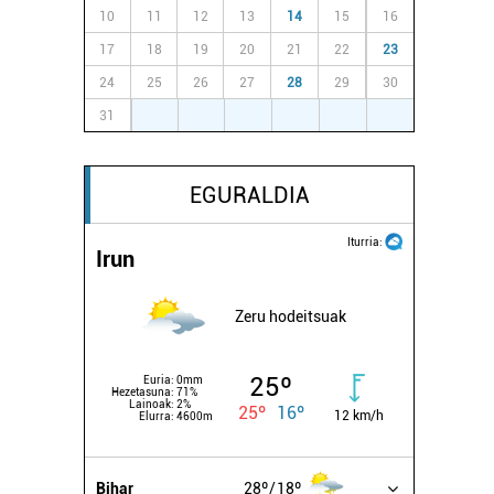
10
11
12
13
14
15
16
17
18
19
20
21
22
23
24
25
26
27
28
29
30
31
1
2
3
4
5
6
EGURALDIA
Iturria:
Irun
Zeru hodeitsuak
25º
Euria:
0mm
Hezetasuna:
71%
Lainoak:
2%
25º
16º
12 km/h
Elurra:
4600m
Bihar
28º
18º