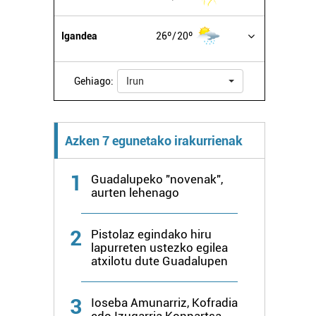
Igandea
26º
20º
Gehiago:
Irun
Azken 7 egunetako irakurrienak
1
Guadalupeko "novenak",
aurten lehenago
2
Pistolaz egindako hiru
lapurreten ustezko egilea
atxilotu dute Guadalupen
3
Ioseba Amunarriz, Kofradia