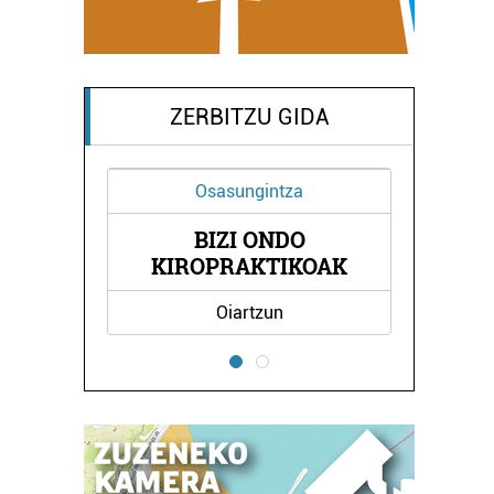
ZERBITZU GIDA
Osasungintza
BIZI ONDO
NA
L
KIROPRAKTIKOAK
Oiartzun