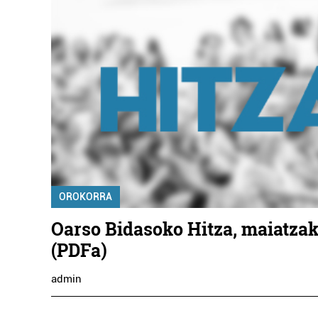
OROKORRA
Oarso Bidasoko Hitza, maiatzak
(PDFa)
admin