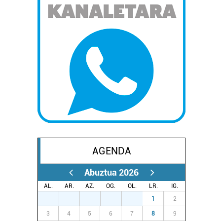
AGENDA
Abuztua 2026
AL.
AR.
AZ.
OG.
OL.
LR.
IG.
27
28
29
30
31
1
2
3
4
5
6
7
8
9