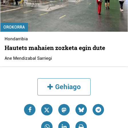
OROKORRA
Hondarribia
Hautets mahaien zozketa egin dute
Ane Mendizabal Sarriegi
Gehiago