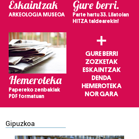
Eskaintzak
Gure berri.
ARKEOLOGIA MUSEOA
Parte hartu 33. Lilatoian
HITZA taldearekin!
+
GURE BERRI
ZOZKETAK
ESKAINTZAK
Hemeroteka
DENDA
HEMEROTEKA
Papereko zenbakiak
NOR GARA
PDF formatuan
Gipuzkoa