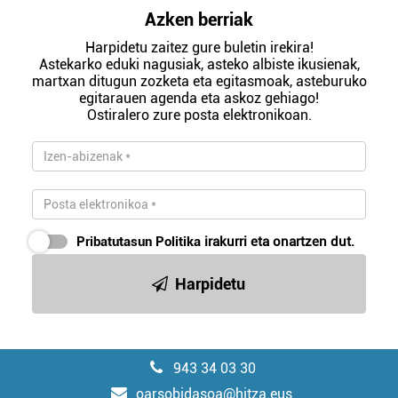
Azken berriak
Harpidetu zaitez gure buletin irekira!
Astekarko eduki nagusiak, asteko albiste ikusienak,
martxan ditugun zozketa eta egitasmoak, asteburuko
egitarauen agenda eta askoz gehiago!
Ostiralero zure posta elektronikoan.
Pribatutasun Politika
irakurri eta onartzen dut.
Harpidetu
943 34 03 30
oarsobidasoa@hitza.eus