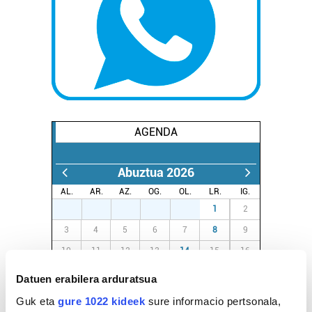
AGENDA
Abuztua 2026
AL.
AR.
AZ.
OG.
OL.
LR.
IG.
27
28
29
30
31
1
2
3
4
5
6
7
8
9
10
11
12
13
14
15
16
17
18
19
20
21
22
23
Datuen erabilera arduratsua
24
25
26
27
28
29
30
Guk eta
gure 1022 kideek
sure informacio pertsonala,