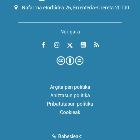
Nafarroa etorbidea 26, Errenteria-Orereta 20100
Nor gara
Argitalpen politika
Aniztasun politika
Pribatutasun politika
Cookieak
Babesleak: