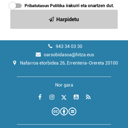
Pribatutasun Politika
irakurri eta onartzen dut.
Harpidetu
943 34 03 30
oarsobidasoa@hitza.eus
Nafarroa etorbidea 26, Errenteria-Orereta 20100
Nor gara