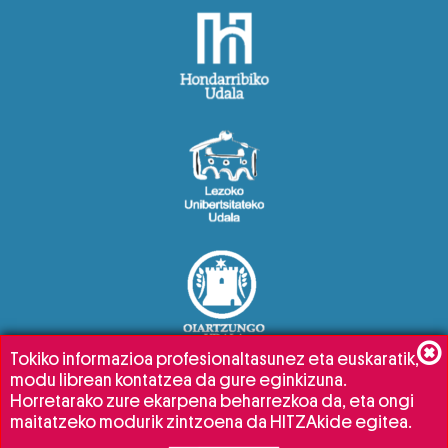
Tokiko informazioa profesionaltasunez eta euskaratik,
modu librean kontatzea da gure eginkizuna.
Horretarako zure ekarpena beharrezkoa da, eta ongi
maitatzeko modurik zintzoena da HITZAkide egitea.