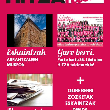
erabiltzeko baimen esplizitua ematen diguzu.
Gehiago
irakurri
Eskaintzak
Gure berri.
ARRANTZALEEN
Parte hartu 33. Lilatoian
MUSEOA
HITZA taldearekin!
+
GURE BERRI
ZOZKETAK
ESKAINTZAK
DENDA