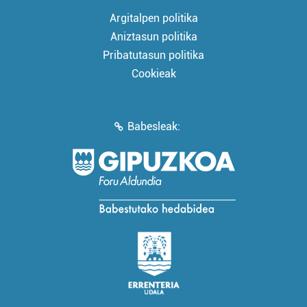
Argitalpen politika
Aniztasun politika
Pribatutasun politika
Cookieak
Babesleak: