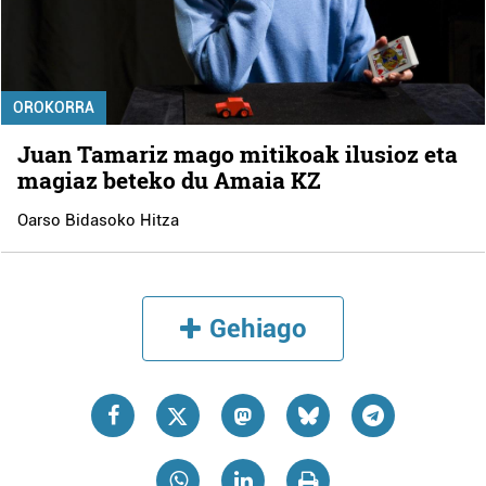
OROKORRA
Juan Tamariz mago mitikoak ilusioz eta
magiaz beteko du Amaia KZ
Oarso Bidasoko Hitza
Gehiago