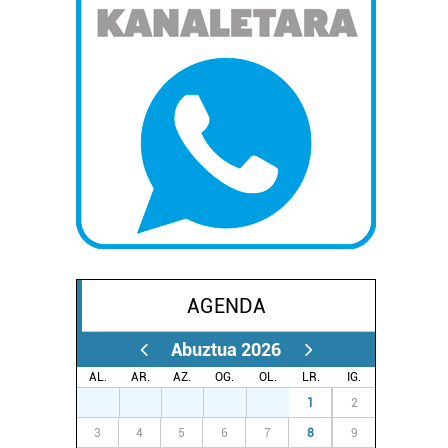
AGENDA
Abuztua 2026
AL.
AR.
AZ.
OG.
OL.
LR.
IG.
27
28
29
30
31
1
2
3
4
5
6
7
8
9