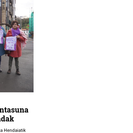
intasuna
adak
ta Hendaiatik