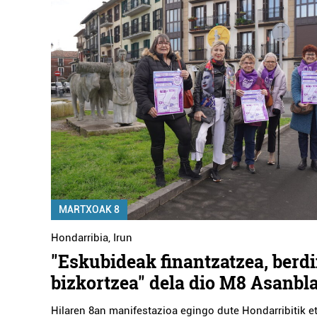
MARTXOAK 8
Hondarribia
,
Irun
"Eskubideak finantzatzea, berd
bizkortzea" dela dio M8 Asanbl
Hilaren 8an manifestazioa egingo dute Hondarribitik e