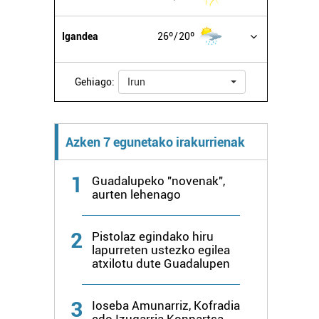
Igandea
26º
20º
Gehiago:
Irun
Azken 7 egunetako irakurrienak
1
Guadalupeko "novenak",
aurten lehenago
2
Pistolaz egindako hiru
lapurreten ustezko egilea
atxilotu dute Guadalupen
3
Ioseba Amunarriz, Kofradia