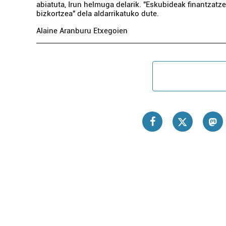
abiatuta, Irun helmuga delarik. "Eskubideak finantzatz
bizkortzea" dela aldarrikatuko dute.
Alaine Aranburu Etxegoien