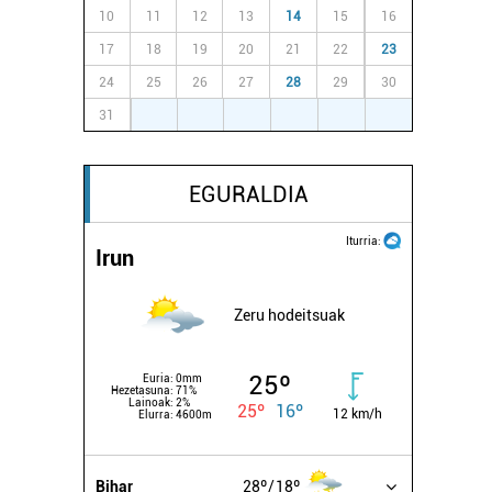
10
11
12
13
14
15
16
17
18
19
20
21
22
23
24
25
26
27
28
29
30
31
1
2
3
4
5
6
EGURALDIA
Iturria:
Irun
Zeru hodeitsuak
25º
Euria:
0mm
Hezetasuna:
71%
Lainoak:
2%
25º
16º
12 km/h
Elurra:
4600m
Bihar
28º
18º