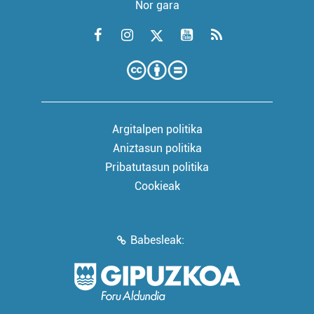
Nor gara
Argitalpen politika
Aniztasun politika
Pribatutasun politika
Cookieak
Babesleak: