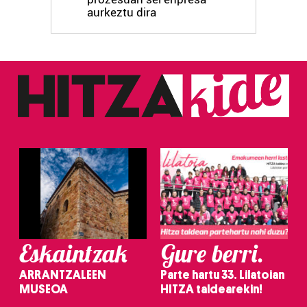
fitxategiak erabiltzen ditu. Zure esperientzia eta
aurkeztu dira
zerbitzuak hobetzeko asmoz, cookie teknologiaz
baliatzen gara. Ohar hau onartuz gero, teknologia hori
erabiltzeko baimen esplizitua ematen diguzu.
Gehiago
irakurri
Eskaintzak
Gure berri.
ARRANTZALEEN
Parte hartu 33. Lilatoian
MUSEOA
HITZA taldearekin!