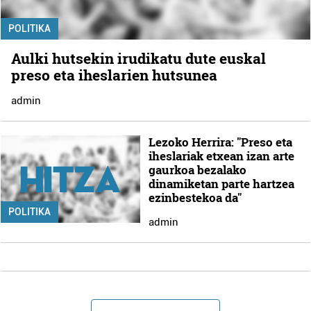
POLITIKA
Aulki hutsekin irudikatu dute euskal
preso eta iheslarien hutsunea
admin
Lezoko Herrira: "Preso eta
iheslariak etxean izan arte
gaurkoa bezalako
dinamiketan parte hartzea
ezinbestekoa da"
POLITIKA
admin