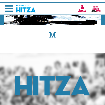
Sartu
M