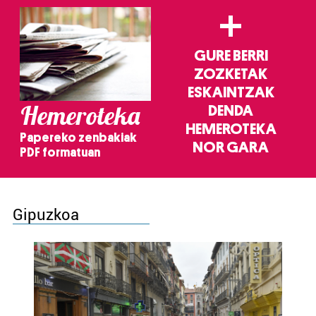
+
GURE BERRI
ZOZKETAK
ESKAINTZAK
Hemeroteka
DENDA
HEMEROTEKA
Papereko zenbakiak
NOR GARA
PDF formatuan
Gipuzkoa