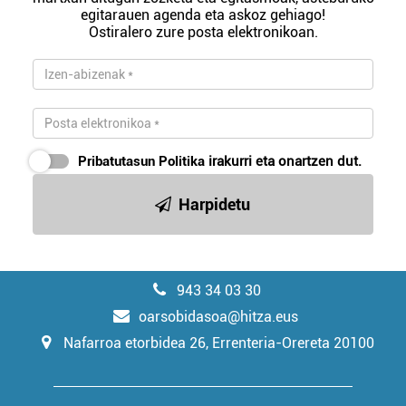
egitarauen agenda eta askoz gehiago!
Ostiralero zure posta elektronikoan.
Pribatutasun Politika
irakurri eta onartzen dut.
Harpidetu
943 34 03 30
oarsobidasoa@hitza.eus
Nafarroa etorbidea 26, Errenteria-Orereta 20100