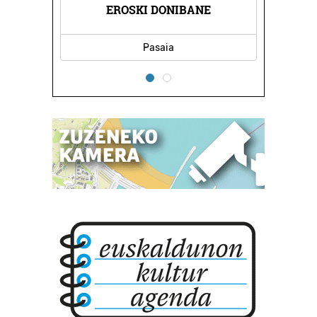
IÑIGO
MARI
EROSKI DONIBANE
Pasaia