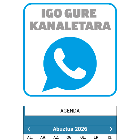
AGENDA
Abuztua 2026
AL.
AR.
AZ.
OG.
OL.
LR.
IG.