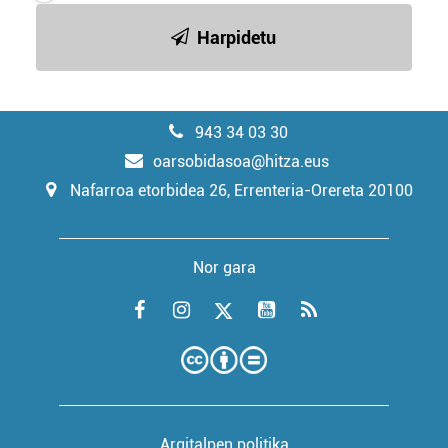
Harpidetu
943 34 03 30
oarsobidasoa@hitza.eus
Nafarroa etorbidea 26, Errenteria-Orereta 20100
Nor gara
Argitalpen politika