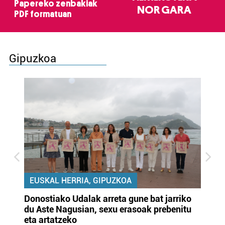
Papereko zenbakiak
NOR GARA
PDF formatuan
Gipuzkoa
EUSKAL HERRIA, GIPUZKOA
Donostiako Udalak arreta gune bat jarriko
Ur
du Aste Nagusian, sexu erasoak prebenitu
es
eta artatzeko
lu