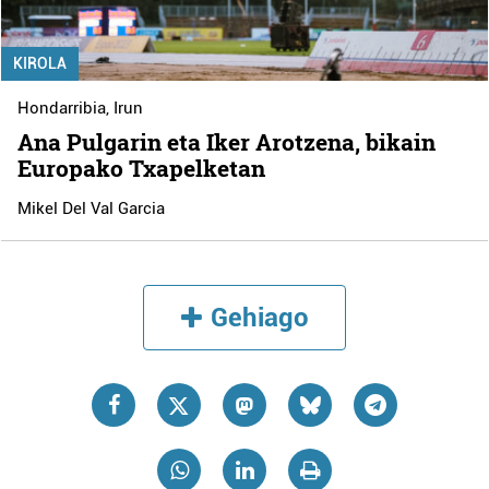
KIROLA
Hondarribia
,
Irun
Ana Pulgarin eta Iker Arotzena, bikain
Europako Txapelketan
Mikel Del Val Garcia
Gehiago