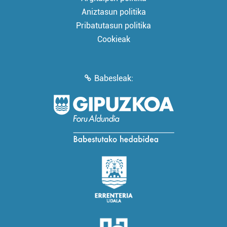
Aniztasun politika
Pribatutasun politika
Cookieak
Babesleak: