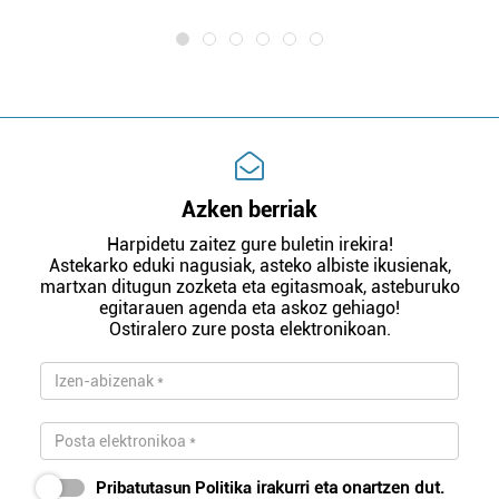
Azken berriak
Harpidetu zaitez gure buletin irekira!
Astekarko eduki nagusiak, asteko albiste ikusienak,
martxan ditugun zozketa eta egitasmoak, asteburuko
egitarauen agenda eta askoz gehiago!
Ostiralero zure posta elektronikoan.
Pribatutasun Politika
irakurri eta onartzen dut.