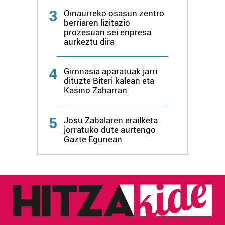
produktuak garatzeko. Zure datuak nork eta zertarako
3
Oinaurreko osasun zentro
erabiltzen dituen hauta dezakezu.
berriaren lizitazio
prozesuan sei enpresa
Bazkide batzuek ez dizute baimenik eskatzen, eta beren
aurkeztu dira
interes komertzial legitimoetan babesten dira. Ikusi gure
bazkideen zerrenda, beren ustez zein helburutarako
4
Gimnasia aparatuak jarri
duten interes legitimoa eta horren aurka nola egin
dituzte Biteri kalean eta
dezakezun ikusteko.
Kasino Zaharran
Lortu zure datu pertsonalak prozesatzeko moduari
5
Josu Zabalaren erailketa
buruzko informazio gehiago eta ezarri zure lehentasunak
jorratuko dute aurtengo
datuen atalean. Edozein unetan alda edo ken dezakezu
Gazte Egunean
zure baimena Cookieen adierazpenean.
Webgune honek cookie propioak eta hirugarrenen cookie-
fitxategiak erabiltzen ditu. Zure esperientzia eta
zerbitzuak hobetzeko asmoz, cookie teknologiaz
baliatzen gara. Ohar hau onartuz gero, teknologia hori
erabiltzeko baimen esplizitua ematen diguzu.
Gehiago