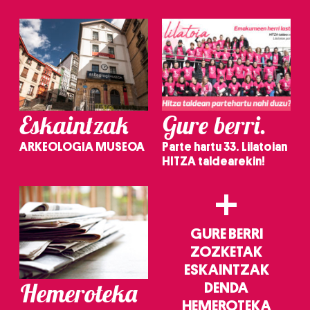
irakurri
Eskaintzak
Gure berri.
ARKEOLOGIA MUSEOA
Parte hartu 33. Lilatoian
HITZA taldearekin!
+
GURE BERRI
ZOZKETAK
ESKAINTZAK
Hemeroteka
DENDA
HEMEROTEKA