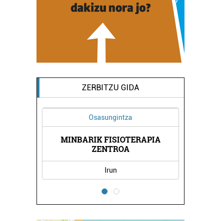
ZERBITZU GIDA
Osasungintza
MINBARIK FISIOTERAPIA
RIA
BL
ZENTROA
Irun