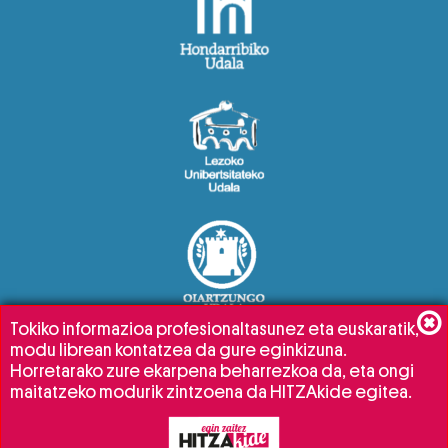
Tokiko informazioa profesionaltasunez eta euskaratik,
modu librean kontatzea da gure eginkizuna.
Horretarako zure ekarpena beharrezkoa da, eta ongi
maitatzeko modurik zintzoena da HITZAkide egitea.