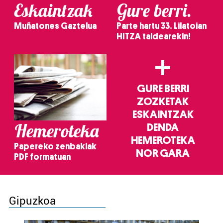
Eskaintzak
Gure berri.
Muñatones Gaztelua
Parte hartu 33. Lilatoian
HITZA taldearekin!
+
GURE BERRI
ZOZKETAK
ESKAINTZAK
Hemeroteka
DENDA
HEMEROTEKA
Papereko zenbakiak
NOR GARA
PDF formatuan
Gipuzkoa