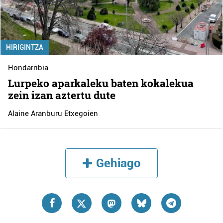
HIRIGINTZA
Hondarribia
Lurpeko aparkaleku baten kokalekua
zein izan aztertu dute
Alaine Aranburu Etxegoien
Gehiago