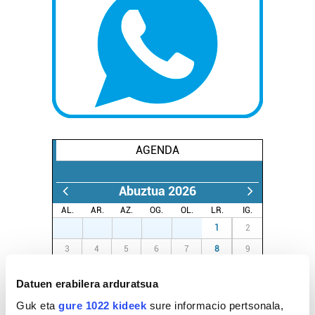
AGENDA
Abuztua 2026
AL.
AR.
AZ.
OG.
OL.
LR.
IG.
27
28
29
30
31
1
2
3
4
5
6
7
8
9
10
11
12
13
14
15
16
Datuen erabilera arduratsua
17
18
19
20
21
22
23
Guk eta
gure 1022 kideek
sure informacio pertsonala,
24
25
26
27
28
29
30