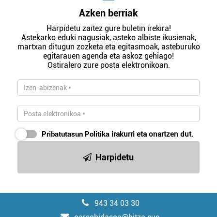
Azken berriak
Harpidetu zaitez gure buletin irekira!
Astekarko eduki nagusiak, asteko albiste ikusienak,
martxan ditugun zozketa eta egitasmoak, asteburuko
egitarauen agenda eta askoz gehiago!
Ostiralero zure posta elektronikoan.
Pribatutasun Politika
irakurri eta onartzen dut.
Harpidetu
943 34 03 30