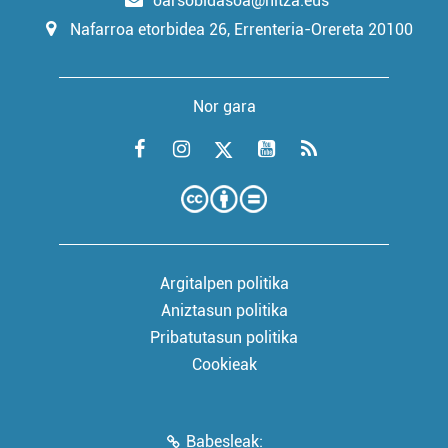
oarsobidasoa@hitza.eus
Nafarroa etorbidea 26, Errenteria-Orereta 20100
Nor gara
Argitalpen politika
Aniztasun politika
Pribatutasun politika
Cookieak
Babesleak: