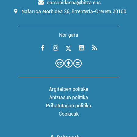
oarsobidasoa@hitza.eus
Nafarroa etorbidea 26, Errenteria-Orereta 20100
Nor gara
Argitalpen politika
Aniztasun politika
Pribatutasun politika
Cookieak