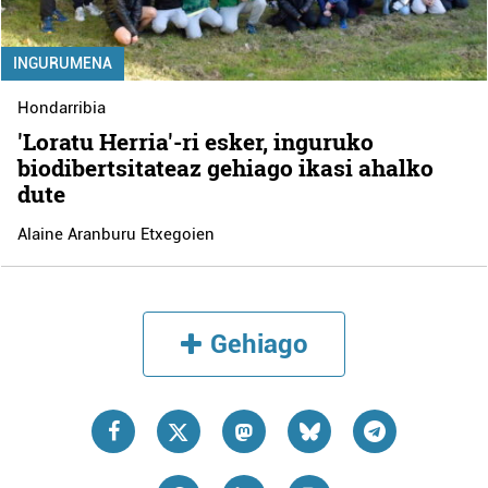
INGURUMENA
Hondarribia
'Loratu Herria'-ri esker, inguruko
biodibertsitateaz gehiago ikasi ahalko
dute
Alaine Aranburu Etxegoien
Gehiago