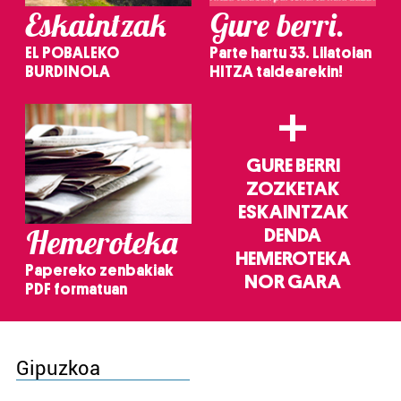
Eskaintzak
Gure berri.
EL POBALEKO
Parte hartu 33. Lilatoian
BURDINOLA
HITZA taldearekin!
+
GURE BERRI
ZOZKETAK
ESKAINTZAK
Hemeroteka
DENDA
HEMEROTEKA
Papereko zenbakiak
NOR GARA
PDF formatuan
Gipuzkoa