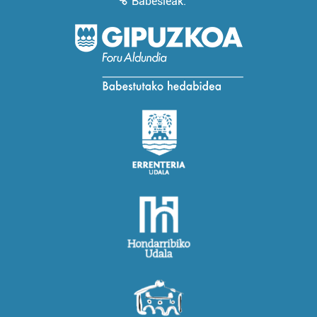
Babesleak: