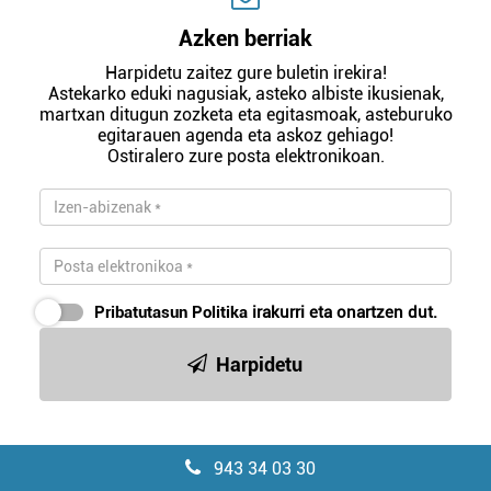
Azken berriak
Harpidetu zaitez gure buletin irekira!
Astekarko eduki nagusiak, asteko albiste ikusienak,
martxan ditugun zozketa eta egitasmoak, asteburuko
egitarauen agenda eta askoz gehiago!
Ostiralero zure posta elektronikoan.
Pribatutasun Politika
irakurri eta onartzen dut.
Harpidetu
943 34 03 30