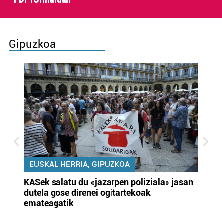
PDF formatuan
Gipuzkoa
EUSKAL HERRIA, GIPUZKOA
KASek salatu du «jazarpen poliziala» jasan
Pa
dutela gose direnei ogitartekoak
da
emateagatik
«s