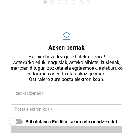
Azken berriak
Harpidetu zaitez gure buletin irekira!
Astekarko eduki nagusiak, asteko albiste ikusienak,
martxan ditugun zozketa eta egitasmoak, asteburuko
egitarauen agenda eta askoz gehiago!
Ostiralero zure posta elektronikoan.
Pribatutasun Politika
irakurri eta onartzen dut.