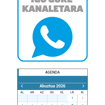
AGENDA
Abuztua 2026
AL.
AR.
AZ.
OG.
OL.
LR.
IG.
27
28
29
30
31
1
2