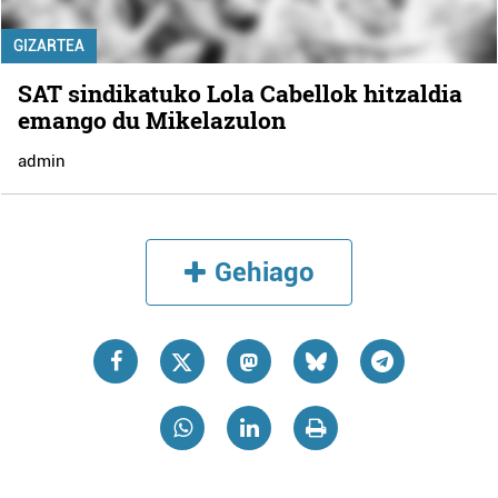
GIZARTEA
SAT sindikatuko Lola Cabellok hitzaldia
emango du Mikelazulon
admin
Gehiago