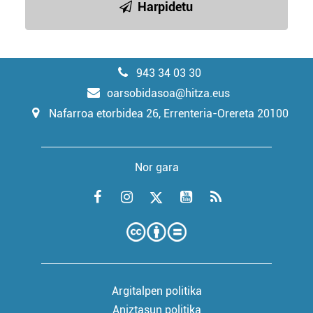
Harpidetu
943 34 03 30
oarsobidasoa@hitza.eus
Nafarroa etorbidea 26, Errenteria-Orereta 20100
Nor gara
Argitalpen politika
Aniztasun politika