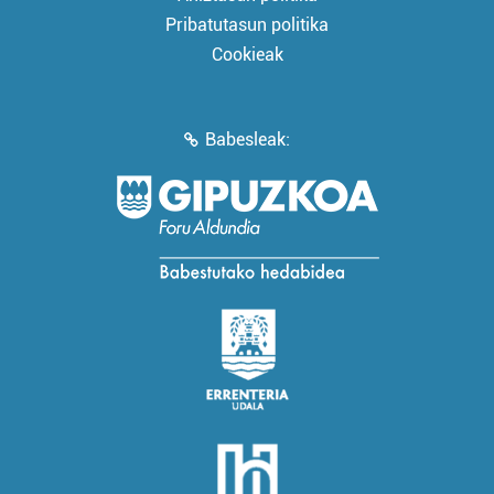
Pribatutasun politika
Cookieak
Babesleak: