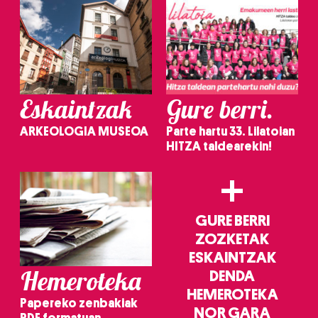
Eskaintzak
Gure berri.
ARKEOLOGIA MUSEOA
Parte hartu 33. Lilatoian
HITZA taldearekin!
+
GURE BERRI
ZOZKETAK
ESKAINTZAK
Hemeroteka
DENDA
HEMEROTEKA
Papereko zenbakiak
NOR GARA