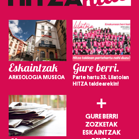
erabiltzeko baimen esplizitua ematen diguzu.
Gehiago
irakurri
Eskaintzak
Gure berri.
ARKEOLOGIA MUSEOA
Parte hartu 33. Lilatoian
HITZA taldearekin!
+
GURE BERRI
ZOZKETAK
ESKAINTZAK