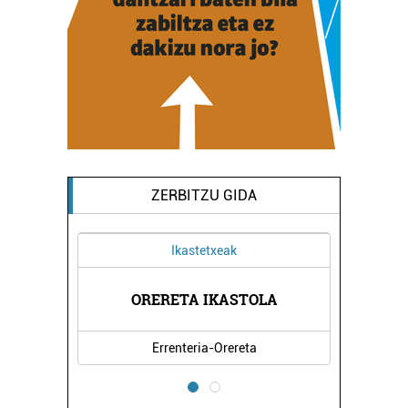
ZERBITZU GIDA
Ikastetxeak
IA
ORERETA IKASTOLA
J
Errenteria-Orereta