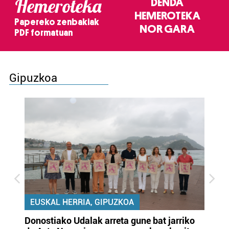
Hemeroteka
DENDA
HEMEROTEKA
Papereko zenbakiak
NOR GARA
PDF formatuan
Gipuzkoa
EUSKAL HERRIA, GIPUZKOA
Donostiako Udalak arreta gune bat jarriko
Ur