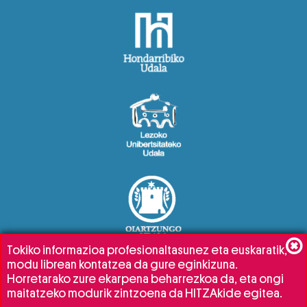
Tokiko informazioa profesionaltasunez eta euskaratik,
modu librean kontatzea da gure eginkizuna.
Horretarako zure ekarpena beharrezkoa da, eta ongi
maitatzeko modurik zintzoena da HITZAkide egitea.