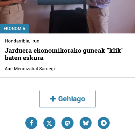
EKONOMIA
Hondarribia
,
Irun
Jarduera ekonomikorako guneak "klik"
baten eskura
Ane Mendizabal Sarriegi
Gehiago