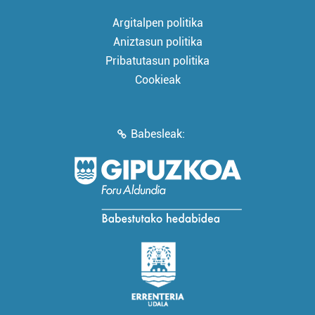
Argitalpen politika
Aniztasun politika
Pribatutasun politika
Cookieak
Babesleak: