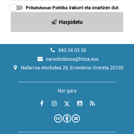
Pribatutasun Politika
irakurri eta onartzen dut.
Harpidetu
943 34 03 30
oarsobidasoa@hitza.eus
Nafarroa etorbidea 26, Errenteria-Orereta 20100
Nor gara