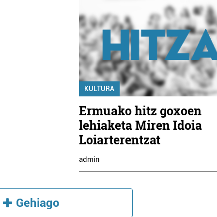
KULTURA
Ermuako hitz goxoen
lehiaketa Miren Idoia
Loiarterentzat
admin
Gehiago