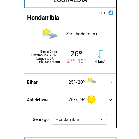
Iturria:
Hondarribia
Zeru hodeitsuak
26º
Euria:
0mm
Hezetasuna:
70%
Lainoak:
6%
27º
19º
4 km/h
Elurra:
4200m
Bihar
25º
20º
Astelehena
25º
19º
Gehiago:
Hondarribia