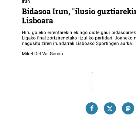
Irun
Bidasoa Irun, "ilusio guztiareki
Lisboara
Hiru goleko errentarekin ekingo diote gaur bidasoarre
Ligako final zortzirenetako itzuliko partidari. Joaneko
nagusitu ziren irundarrak Lisboako Sportingen aurka.
Iturgintza
Mikel Del Val Garcia
GARMENDIA ITURTXOKO
BE
Oiartzun