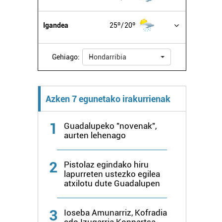
Igandea
25º
20º
Gehiago:
Hondarribia
Azken 7 egunetako irakurrienak
1
Guadalupeko "novenak",
aurten lehenago
2
Pistolaz egindako hiru
lapurreten ustezko egilea
atxilotu dute Guadalupen
3
Ioseba Amunarriz, Kofradia