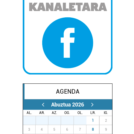
AGENDA
Abuztua 2026
AL.
AR.
AZ.
OG.
OL.
LR.
IG.
27
28
29
30
31
1
2
3
4
5
6
7
8
9