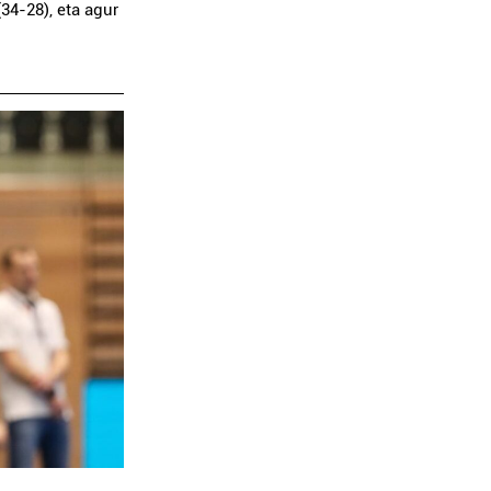
34-28), eta agur