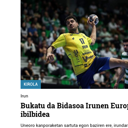
KIROLA
Irun
Bukatu da Bidasoa Irunen Eur
ibilbidea
Uneoro kanporaketan sartuta egon baziren ere, irundar