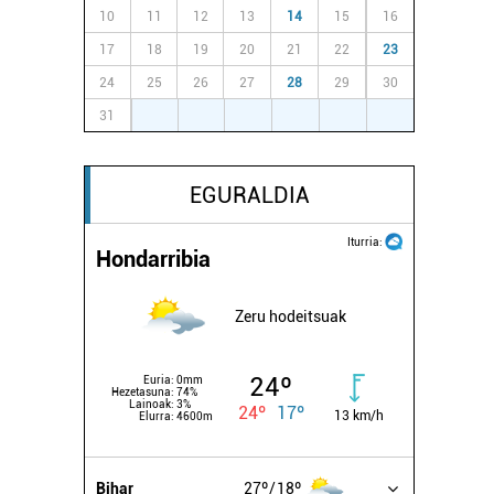
10
11
12
13
14
15
16
17
18
19
20
21
22
23
24
25
26
27
28
29
30
31
1
2
3
4
5
6
EGURALDIA
Iturria:
Hondarribia
Zeru hodeitsuak
24º
Euria:
0mm
Hezetasuna:
74%
Lainoak:
3%
24º
17º
13 km/h
Elurra:
4600m
Bihar
27º
18º