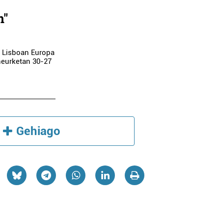
n"
k Lisboan Europa
 neurketan 30-27
Belar dendak
Iturgintza
LARRAK EKODENDA
GARMENDIA ITURT
Gehiago
Irun
Oiartzun