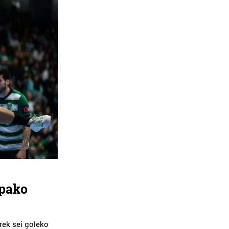
opako
rek sei goleko