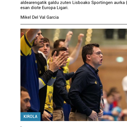
aldearengatik galdu zuten Lisboako Sportingen aurka (
esan diote Europa Ligari.
Mikel Del Val Garcia
KIROLA