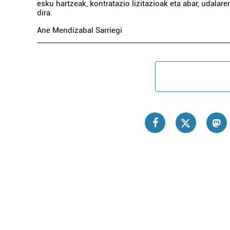
esku hartzeak, kontratazio lizitazioak eta abar, udalar
dira.
Ane Mendizabal Sarriegi