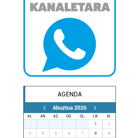
AGENDA
Abuztua 2026
AL.
AR.
AZ.
OG.
OL.
LR.
IG.
27
28
29
30
31
1
2
3
4
5
6
7
8
9