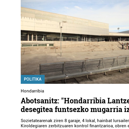
POLITIKA
Hondarribia
Abotsanitz: "Hondarribia Lantz
desegitea funtsezko mugarria i
Sozietatearenak ziren 8 garaje, 4 lokal, hainbat lursail
Kiroldegiaren zerbitzuaren kontrol finantzarioa, obren 