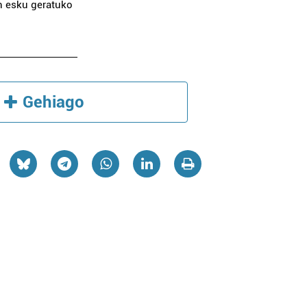
en esku geratuko
Gehiago