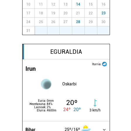
10
11
12
13
14
15
16
17
18
19
20
21
22
23
24
25
26
27
28
29
30
31
1
2
3
4
5
6
EGURALDIA
Iturria:
Irun
Oskarbi
20º
Euria:
0mm
Hezetasuna:
84%
Lainoak:
2%
24º
20º
3 km/h
Elurra:
4600m
Bihar
25º
16º