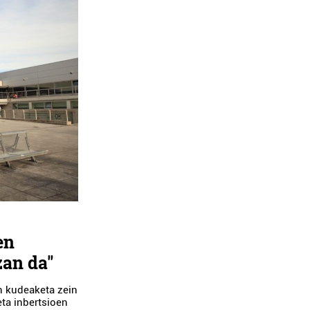
en
zan da"
en kudeaketa zein
eta inbertsioen