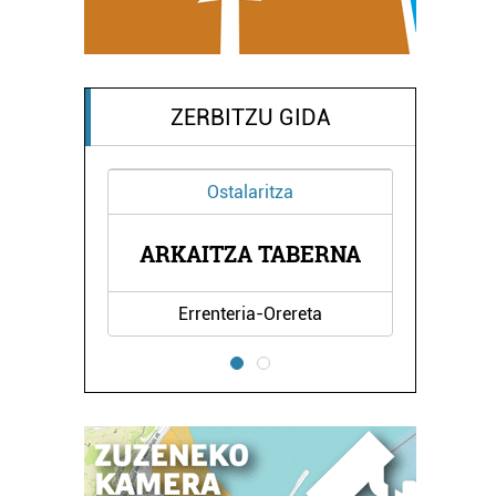
ZERBITZU GIDA
Ostalaritza
DAL
ER
ARKAITZA TABERNA
Errenteria-Orereta