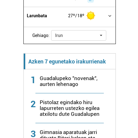
Larunbata
27º
18º
Gehiago:
Irun
Azken 7 egunetako irakurrienak
1
Guadalupeko "novenak",
aurten lehenago
2
Pistolaz egindako hiru
lapurreten ustezko egilea
atxilotu dute Guadalupen
3
Gimnasia aparatuak jarri