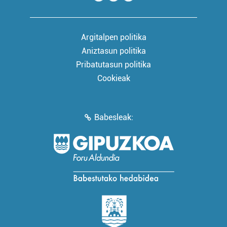
Argitalpen politika
Aniztasun politika
Pribatutasun politika
Cookieak
Babesleak: