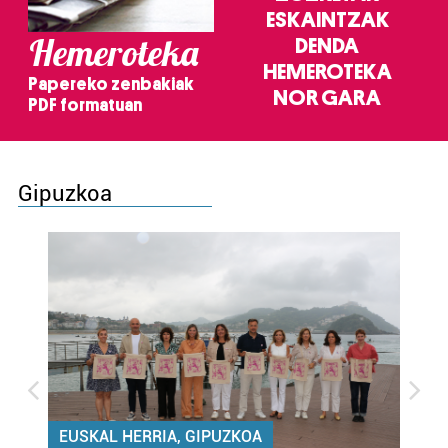
ESKAINTZAK
Hemeroteka
DENDA
HEMEROTEKA
Papereko zenbakiak
NOR GARA
PDF formatuan
Gipuzkoa
EUSKAL HERRIA, GIPUZKOA