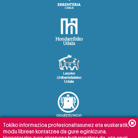
Tokiko informazioa profesionaltasunez eta euskaratik,
modu librean kontatzea da gure eginkizuna.
Horretarako zure ekarpena beharrezkoa da, eta ongi