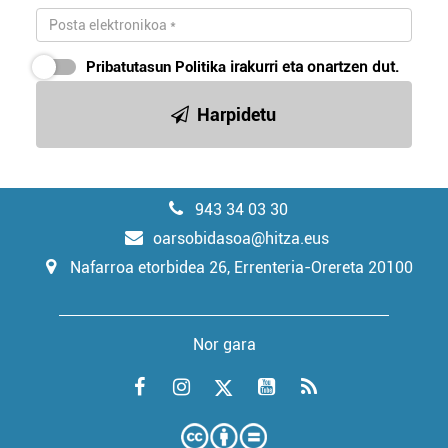
Pribatutasun Politika
irakurri eta onartzen dut.
Harpidetu
943 34 03 30
oarsobidasoa@hitza.eus
Nafarroa etorbidea 26, Errenteria-Orereta 20100
Nor gara