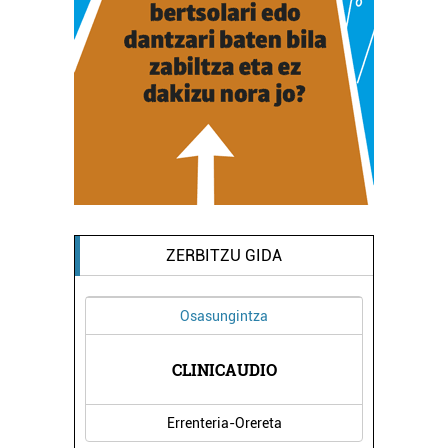
ZERBITZU GIDA
Osasungintza
A
CLINICAUDIO
Errenteria-Orereta