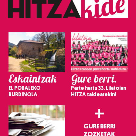
baliatzen gara. Ohar hau onartuz gero, teknologia hori
erabiltzeko baimen esplizitua ematen diguzu.
Gehiago
irakurri
Eskaintzak
Gure berri.
EL POBALEKO
Parte hartu 33. Lilatoian
BURDINOLA
HITZA taldearekin!
+
GURE BERRI
ZOZKETAK