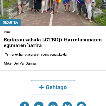
GIZARTEA
Irun
Egitarau zabala LGTBIQ+ Harrotasunaren
egunaren harira
Irunek harrotasunaren eguna ospatuko du
Mikel Del Val Garcia
Gehiago