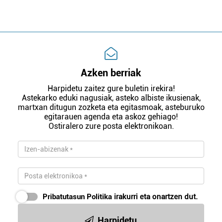
Azken berriak
Harpidetu zaitez gure buletin irekira!
Astekarko eduki nagusiak, asteko albiste ikusienak,
martxan ditugun zozketa eta egitasmoak, asteburuko
egitarauen agenda eta askoz gehiago!
Ostiralero zure posta elektronikoan.
Pribatutasun Politika
irakurri eta onartzen dut.
Harpidetu