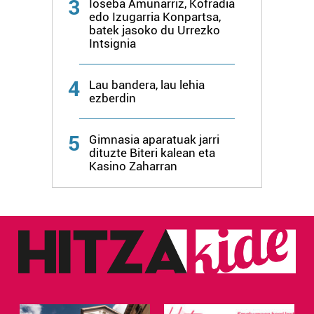
3
Ioseba Amunarriz, Kofradia
datuen atalean. Edozein unetan alda edo ken dezakezu
edo Izugarria Konpartsa,
batek jasoko du Urrezko
zure baimena Cookieen adierazpenean.
Intsignia
Webgune honek cookie propioak eta hirugarrenen cookie-
4
fitxategiak erabiltzen ditu. Zure esperientzia eta
Lau bandera, lau lehia
ezberdin
zerbitzuak hobetzeko asmoz, cookie teknologiaz
baliatzen gara. Ohar hau onartuz gero, teknologia hori
erabiltzeko baimen esplizitua ematen diguzu.
Gehiago
5
Gimnasia aparatuak jarri
irakurri
dituzte Biteri kalean eta
Kasino Zaharran