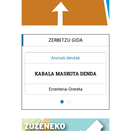
ZERBITZU GIDA
Animali dendak
BERNA
KABALA MASKOTA DENDA
LAND
Errenteria-Orereta