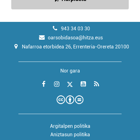
943 34 03 30
oarsobidasoa@hitza.eus
Nafarroa etorbidea 26, Errenteria-Orereta 20100
Nor gara
Argitalpen politika
Aniztasun politika