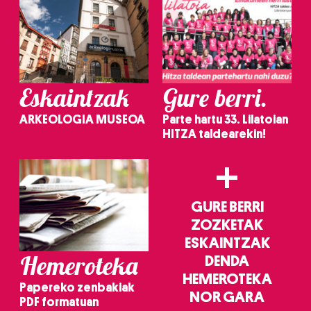
Eskaintzak
Gure berri.
ARKEOLOGIA MUSEOA
Parte hartu 33. Lilatoian
HITZA taldearekin!
+
GURE BERRI
ZOZKETAK
ESKAINTZAK
Hemeroteka
DENDA
HEMEROTEKA
Papereko zenbakiak
NOR GARA
PDF formatuan