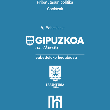
Pribatutasun politika
Cookieak
Babesleak: