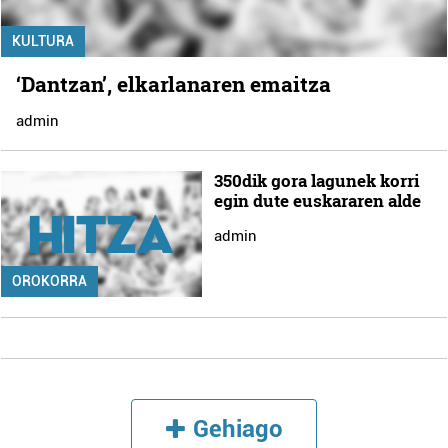
KULTURA
‘Dantzan’, elkarlanaren emaitza
admin
350dik gora lagunek korri
egin dute euskararen alde
admin
OROKORRA
Gehiago