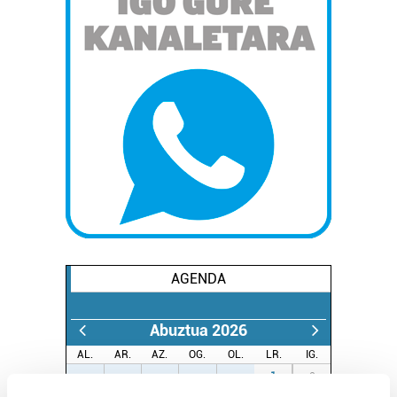
AGENDA
Abuztua 2026
AL.
AR.
AZ.
OG.
OL.
LR.
IG.
27
28
29
30
31
1
2