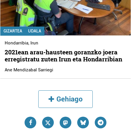
GIZARTEA
UDALA
Hondarribia
,
Irun
2021ean arau-hausteen goranzko joera
erregistratu zuten Irun eta Hondarribian
Ane Mendizabal Sarriegi
Gehiago