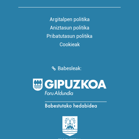
Argitalpen politika
Aniztasun politika
Pribatutasun politika
Cookieak
Babesleak: