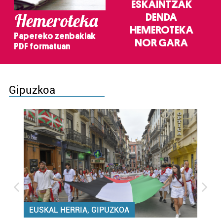
ESKAINTZAK
Hemeroteka
DENDA
HEMEROTEKA
Papereko zenbakiak
NOR GARA
PDF formatuan
Gipuzkoa
EUSKAL HERRIA, GIPUZKOA