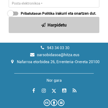
Pribatutasun Politika
irakurri eta onartzen dut.
Harpidetu
943 34 03 30
oarsobidasoa@hitza.eus
Nafarroa etorbidea 26, Errenteria-Orereta 20100
Nor gara