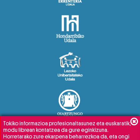
Tokiko informazioa profesionaltasunez eta euskaratik,
modu librean kontatzea da gure eginkizuna.
Horretarako zure ekarpena beharrezkoa da, eta ongi