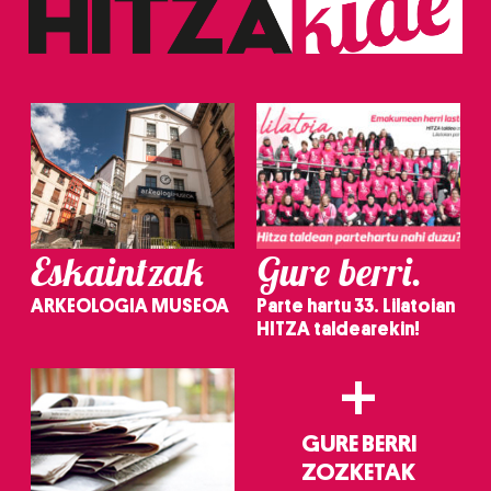
erabiltzeko baimen esplizitua ematen diguzu.
Gehiago
irakurri
Eskaintzak
Gure berri.
ARKEOLOGIA MUSEOA
Parte hartu 33. Lilatoian
HITZA taldearekin!
+
GURE BERRI
ZOZKETAK