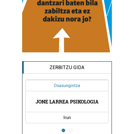
ZERBITZU GIDA
Osasungintza
 AEK
JONE LARREA PSIKOLOGIA
ORE
Irun