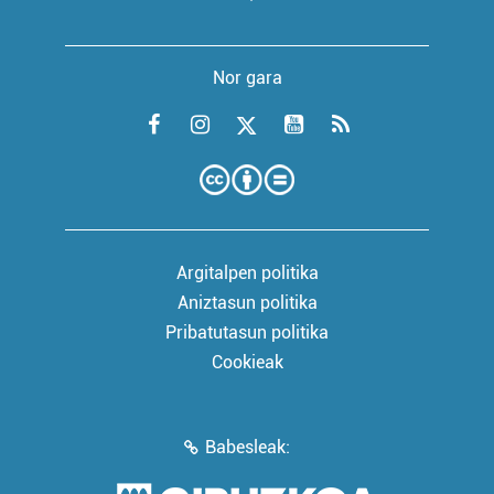
Nor gara
Argitalpen politika
Aniztasun politika
Pribatutasun politika
Cookieak
Babesleak: