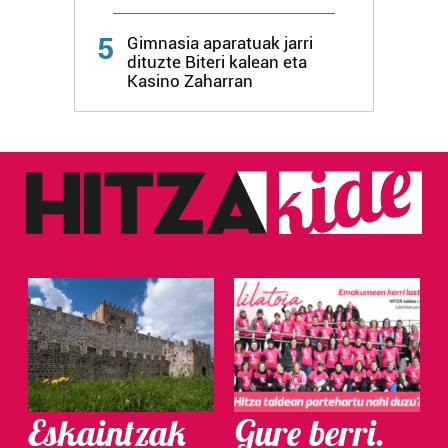
Webgune honek cookie propioak eta hirugarrenen cookie-
5
fitxategiak erabiltzen ditu. Zure esperientzia eta
Gimnasia aparatuak jarri
dituzte Biteri kalean eta
zerbitzuak hobetzeko asmoz, cookie teknologiaz
Kasino Zaharran
baliatzen gara. Ohar hau onartuz gero, teknologia hori
erabiltzeko baimen esplizitua ematen diguzu.
Gehiago
irakurri
Eskaintzak
Gure berri.