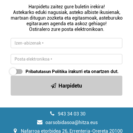
Harpidetu zaitez gure buletin irekira!
Astekarko eduki nagusiak, asteko albiste ikusienak,
martxan ditugun zozketa eta egitasmoak, asteburuko
egitarauen agenda eta askoz gehiago!
Ostiralero zure posta elektronikoan.
Pribatutasun Politika
irakurri eta onartzen dut.
Harpidetu
943 34 03 30
oarsobidasoa@hitza.eus
Nafarroa etorbidea 26, Errenteria-Orereta 20100