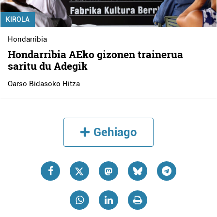
KIROLA
Hondarribia
Hondarribia AEko gizonen trainerua
saritu du Adegik
Oarso Bidasoko Hitza
Gehiago