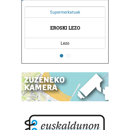
Supermerkatuak
AZIOAK
EROSKI LEZO
JASO 
Lezo