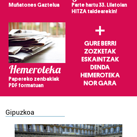
Muñatones Gaztelua
Parte hartu 33. Lilatoian
HITZA taldearekin!
+
GURE BERRI
ZOZKETAK
ESKAINTZAK
Hemeroteka
DENDA
HEMEROTEKA
Papereko zenbakiak
NOR GARA
PDF formatuan
Gipuzkoa