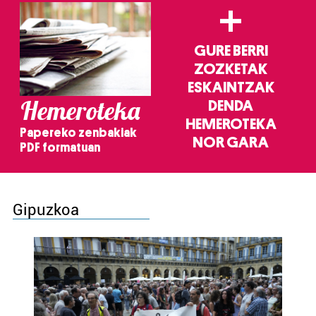
+
GURE BERRI
ZOZKETAK
ESKAINTZAK
Hemeroteka
DENDA
HEMEROTEKA
Papereko zenbakiak
NOR GARA
PDF formatuan
Gipuzkoa