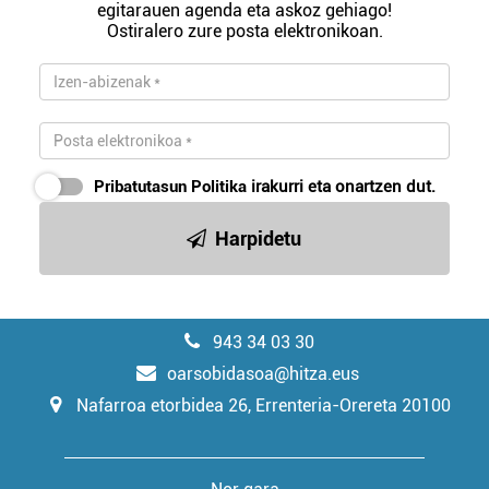
egitarauen agenda eta askoz gehiago!
Ostiralero zure posta elektronikoan.
Pribatutasun Politika
irakurri eta onartzen dut.
Harpidetu
943 34 03 30
oarsobidasoa@hitza.eus
Nafarroa etorbidea 26, Errenteria-Orereta 20100