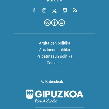
Nor gara
Argitalpen politika
Aniztasun politika
Pribatutasun politika
Cookieak
Babesleak: