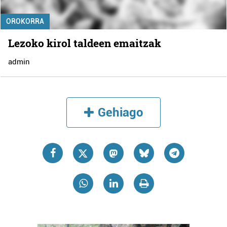
OROKORRA
Lezoko kirol taldeen emaitzak
admin
Gehiago