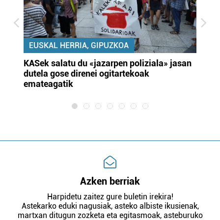
EUSKAL HERRIA, GIPUZKOA
KASek salatu du «jazarpen poliziala» jasan
Pa
dutela gose direnei ogitartekoak
da
emateagatik
«s
Azken berriak
Harpidetu zaitez gure buletin irekira!
Astekarko eduki nagusiak, asteko albiste ikusienak,
martxan ditugun zozketa eta egitasmoak, asteburuko