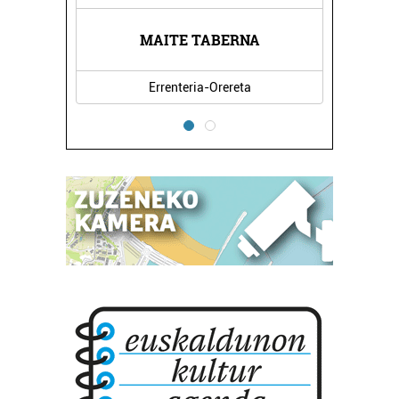
IOAK
MAITE TABERNA
SAM
Errenteria-Orereta