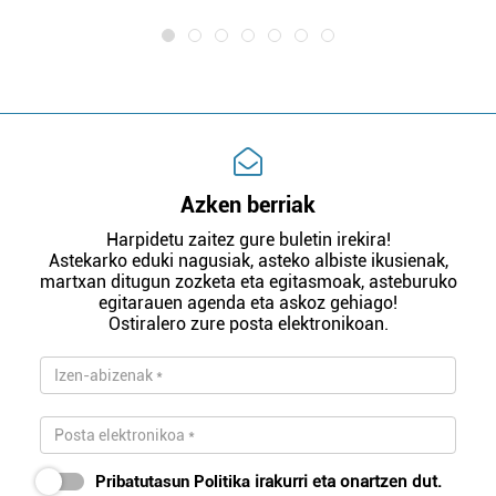
Azken berriak
Harpidetu zaitez gure buletin irekira!
Astekarko eduki nagusiak, asteko albiste ikusienak,
martxan ditugun zozketa eta egitasmoak, asteburuko
egitarauen agenda eta askoz gehiago!
Ostiralero zure posta elektronikoan.
Pribatutasun Politika
irakurri eta onartzen dut.