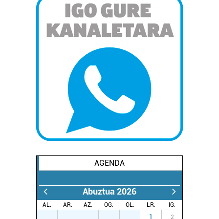
AGENDA
Abuztua 2026
AL.
AR.
AZ.
OG.
OL.
LR.
IG.
27
28
29
30
31
1
2