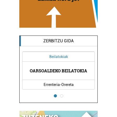
ZERBITZU GIDA
Beilatokiak
IÑIGO
MARI
OARSOALDEKO BEILATOKIA
Errenteria-Orereta