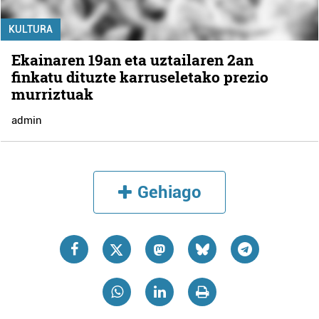
KULTURA
Ekainaren 19an eta uztailaren 2an
finkatu dituzte karruseletako prezio
murriztuak
admin
Gehiago