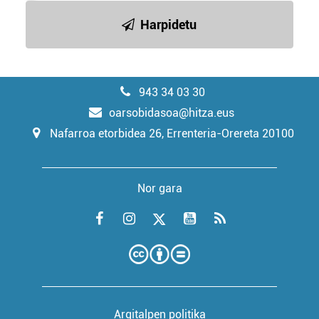
Harpidetu
943 34 03 30
oarsobidasoa@hitza.eus
Nafarroa etorbidea 26, Errenteria-Orereta 20100
Nor gara
Argitalpen politika