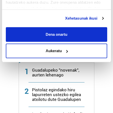
hautatzeko aukera duzu. Zure onespena aldatzen edo
Bihar
27º
18º
deuseztatzen ahal duzu edozein momentutan, Cookie
deklaraziotik edo Privacy triggerean klikatuz.
Xehetasunak ikusi
Igandea
25º
20º
If you allow, we would also like to:
Collect information about your geographical
Dena onartu
Gehiago:
Hondarribia
location which can be accurate to within several
meters
Aukeratu
Identify your device by actively scanning it for
Azken 7 egunetako irakurrienak
specific characteristics (fingerprinting)
Find out more about how your personal data is processed
1
Guadalupeko "novenak",
and set your preferences in the
details section
.
aurten lehenago
Guk eta gure bazkideek zure datu pertsonalak
2
prozesatzen ditugu, zure IP zenbakia, besteak beste,
Pistolaz egindako hiru
lapurreten ustezko egilea
teknologia erabiliz, cookieak adibidez, iragarki eta eduki
atxilotu dute Guadalupen
pertsonalizatuak eskaintzeko, iragarkiak eta edukia
neurtzeko, jendeari buruzko informazioa biltzeko eta