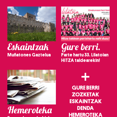
irakurri
Eskaintzak
Gure berri.
Muñatones Gaztelua
Parte hartu 33. Lilatoian
HITZA taldearekin!
+
GURE BERRI
ZOZKETAK
ESKAINTZAK
Hemeroteka
DENDA
HEMEROTEKA