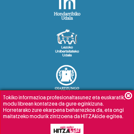
Tokiko informazioa profesionaltasunez eta euskaratik,
modu librean kontatzea da gure eginkizuna.
Horretarako zure ekarpena beharrezkoa da, eta ongi
maitatzeko modurik zintzoena da HITZAkide egitea.