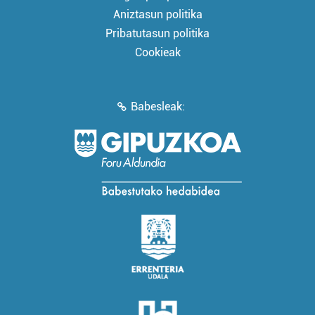
Aniztasun politika
Pribatutasun politika
Cookieak
Babesleak: