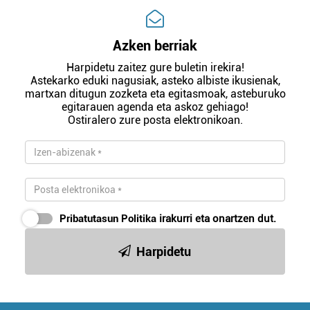
Azken berriak
Harpidetu zaitez gure buletin irekira!
Astekarko eduki nagusiak, asteko albiste ikusienak,
martxan ditugun zozketa eta egitasmoak, asteburuko
egitarauen agenda eta askoz gehiago!
Ostiralero zure posta elektronikoan.
Pribatutasun Politika
irakurri eta onartzen dut.
Harpidetu