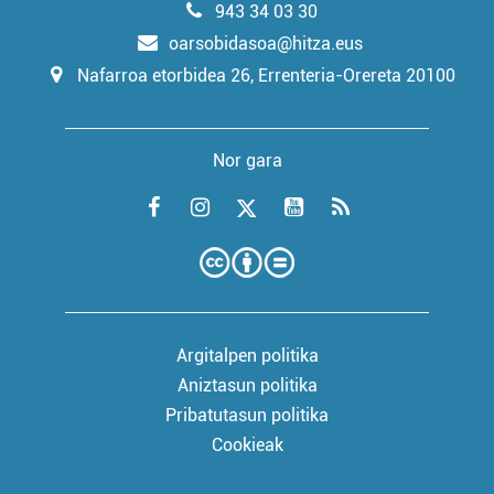
943 34 03 30
oarsobidasoa@hitza.eus
Nafarroa etorbidea 26, Errenteria-Orereta 20100
Nor gara
Argitalpen politika
Aniztasun politika
Pribatutasun politika
Cookieak