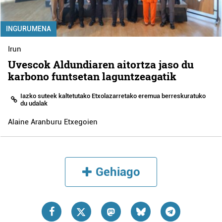
INGURUMENA
Irun
Uvescok Aldundiaren aitortza jaso du
karbono funtsetan laguntzeagatik
Iazko suteek kaltetutako Etxolazarretako eremua berreskuratuko
du udalak
Alaine Aranburu Etxegoien
Gehiago