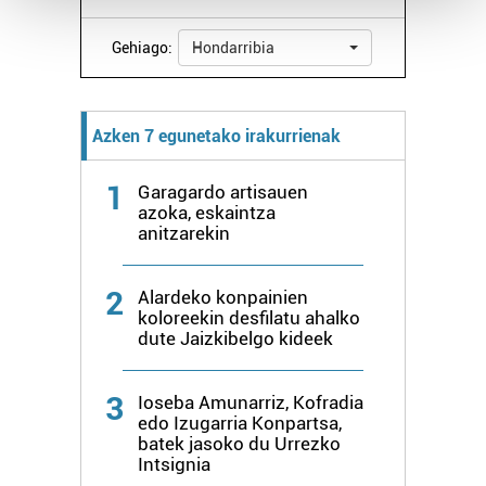
Gehiago:
Hondarribia
Guk eta gure bazkideek zure datu pertsonalak
prozesatzen ditugu, zure IP zenbakia, besteak beste,
teknologia erabiliz, cookieak adibidez, iragarki eta eduki
pertsonalizatuak eskaintzeko, iragarkiak eta edukia
Azken 7 egunetako irakurrienak
neurtzeko, jendeari buruzko informazioa biltzeko eta
produktuak garatzeko. Zure datuak nork eta zertarako
1
Garagardo artisauen
erabiltzen dituen hauta dezakezu.
azoka, eskaintza
anitzarekin
Bazkide batzuek ez dizute baimenik eskatzen, eta beren
interes komertzial legitimoetan babesten dira. Ikusi gure
2
Alardeko konpainien
bazkideen zerrenda, beren ustez zein helburutarako
koloreekin desfilatu ahalko
duten interes legitimoa eta horren aurka nola egin
dute Jaizkibelgo kideek
dezakezun ikusteko.
3
Ioseba Amunarriz, Kofradia
Lortu zure datu pertsonalak prozesatzeko moduari
edo Izugarria Konpartsa,
buruzko informazio gehiago eta ezarri zure lehentasunak
batek jasoko du Urrezko
Intsignia
datuen atalean. Edozein unetan alda edo ken dezakezu