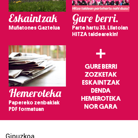
Eskaintzak
Gure berri.
Muñatones Gaztelua
Parte hartu 33. Lilatoian
HITZA taldearekin!
+
GURE BERRI
ZOZKETAK
ESKAINTZAK
Hemeroteka
DENDA
HEMEROTEKA
Papereko zenbakiak
NOR GARA
PDF formatuan
Gipuzkoa