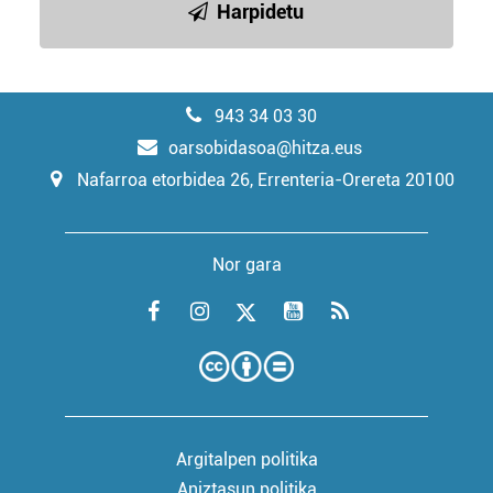
Harpidetu
943 34 03 30
oarsobidasoa@hitza.eus
Nafarroa etorbidea 26, Errenteria-Orereta 20100
Nor gara
Argitalpen politika
Aniztasun politika