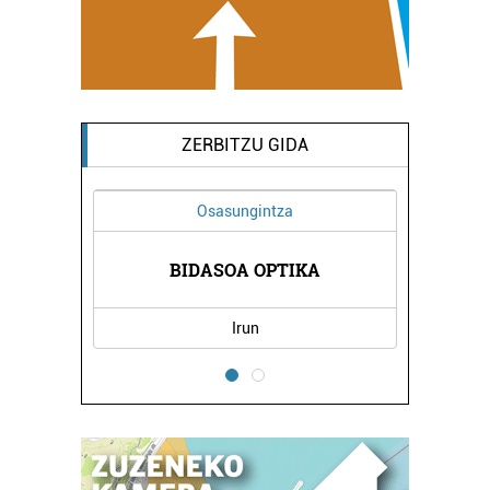
ZERBITZU GIDA
Osasungintza
AL
E
BIDASOA OPTIKA
Irun