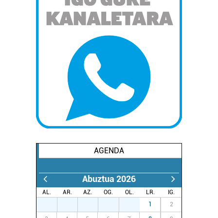
AGENDA
Abuztua 2026
AL.
AR.
AZ.
OG.
OL.
LR.
IG.
27
28
29
30
31
1
2