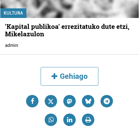
KULTURA
'Kapital publikoa' errezitatuko dute etzi,
Mikelazulon
admin
Gehiago