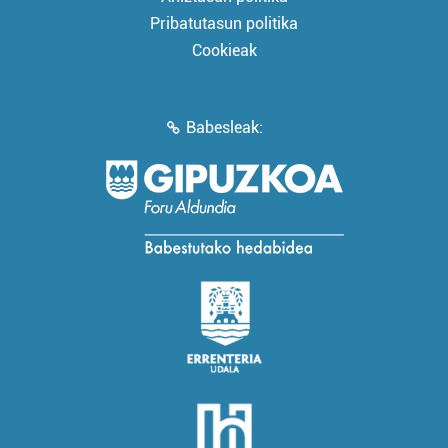
Pribatutasun politika
Cookieak
Babesleak: