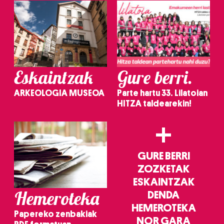
Eskaintzak
Gure berri.
ARKEOLOGIA MUSEOA
Parte hartu 33. Lilatoian
HITZA taldearekin!
+
GURE BERRI
ZOZKETAK
ESKAINTZAK
Hemeroteka
DENDA
HEMEROTEKA
Papereko zenbakiak
NOR GARA