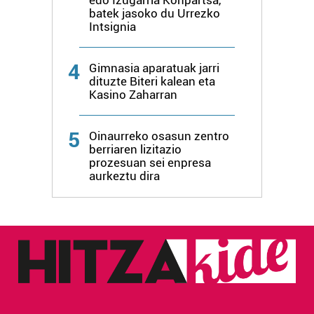
erabiltzen dituen hauta dezakezu.
batek jasoko du Urrezko
Intsignia
Bazkide batzuek ez dizute baimenik eskatzen, eta beren
interes komertzial legitimoetan babesten dira. Ikusi gure
4
Gimnasia aparatuak jarri
bazkideen zerrenda, beren ustez zein helburutarako
dituzte Biteri kalean eta
duten interes legitimoa eta horren aurka nola egin
Kasino Zaharran
dezakezun ikusteko.
5
Oinaurreko osasun zentro
Lortu zure datu pertsonalak prozesatzeko moduari
berriaren lizitazio
buruzko informazio gehiago eta ezarri zure lehentasunak
prozesuan sei enpresa
aurkeztu dira
datuen atalean. Edozein unetan alda edo ken dezakezu
zure baimena Cookieen adierazpenean.
Webgune honek cookie propioak eta hirugarrenen cookie-
fitxategiak erabiltzen ditu. Zure esperientzia eta
zerbitzuak hobetzeko asmoz, cookie teknologiaz
baliatzen gara. Ohar hau onartuz gero, teknologia hori
erabiltzeko baimen esplizitua ematen diguzu.
Gehiago
irakurri