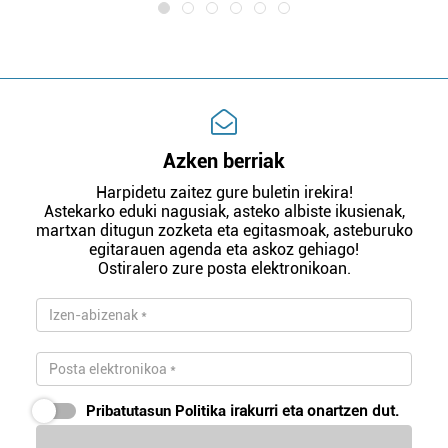
Azken berriak
Harpidetu zaitez gure buletin irekira!
Astekarko eduki nagusiak, asteko albiste ikusienak,
martxan ditugun zozketa eta egitasmoak, asteburuko
egitarauen agenda eta askoz gehiago!
Ostiralero zure posta elektronikoan.
Pribatutasun Politika
irakurri eta onartzen dut.