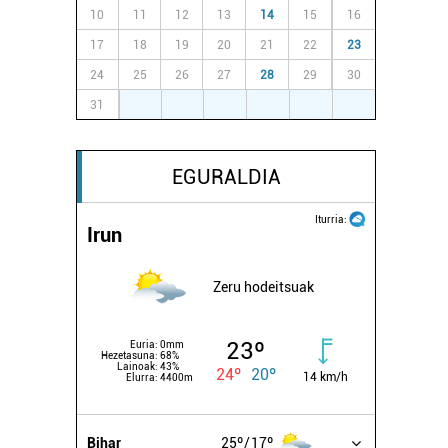
10
11
12
13
14
15
16
17
18
19
20
21
22
23
24
25
26
27
28
29
30
31
1
2
3
4
5
6
EGURALDIA
Iturria:
Irun
Zeru hodeitsuak
23º
Euria:
0mm
Hezetasuna:
68%
Lainoak:
43%
24º
20º
14 km/h
Elurra:
4400m
Bihar
25º
17º