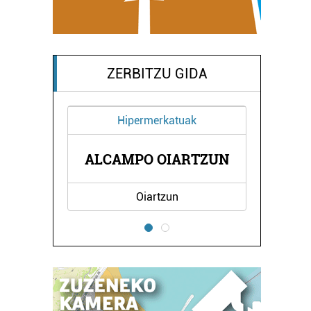
ZERBITZU GIDA
Hipermerkatuak
NA
ALCAMPO OIARTZUN
L
Oiartzun