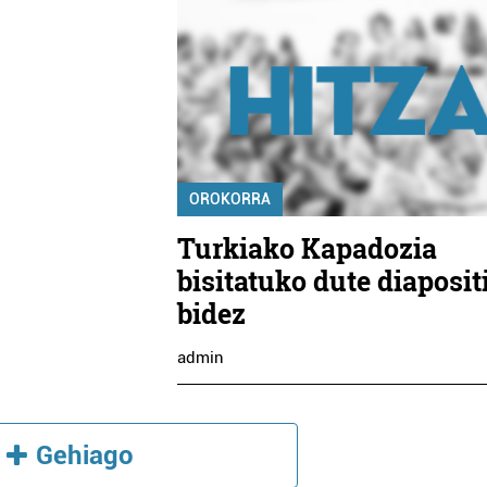
OROKORRA
Turkiako Kapadozia
bisitatuko dute diaposit
bidez
admin
Gehiago