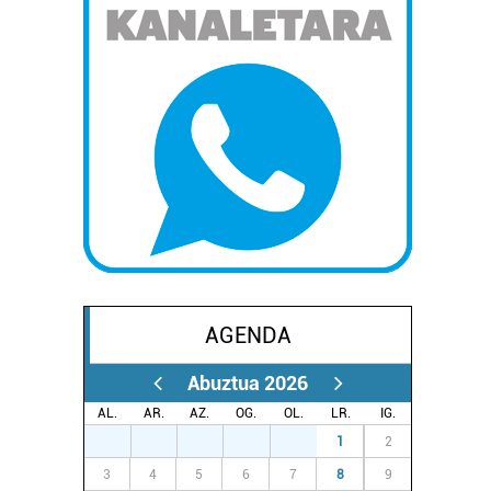
AGENDA
Abuztua 2026
AL.
AR.
AZ.
OG.
OL.
LR.
IG.
27
28
29
30
31
1
2
3
4
5
6
7
8
9