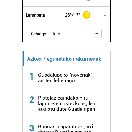
Larunbata
26º
17º
Gehiago:
Irun
Azken 7 egunetako irakurrienak
1
Guadalupeko "novenak",
aurten lehenago
2
Pistolaz egindako hiru
lapurreten ustezko egilea
atxilotu dute Guadalupen
3
Gimnasia aparatuak jarri