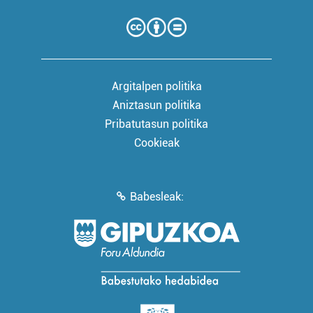
Argitalpen politika
Aniztasun politika
Pribatutasun politika
Cookieak
Babesleak: