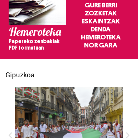
GURE BERRI
ZOZKETAK
ESKAINTZAK
Hemeroteka
DENDA
HEMEROTEKA
Papereko zenbakiak
NOR GARA
PDF formatuan
Gipuzkoa