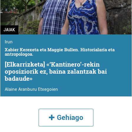
JAIAK
Irun
Xabier Kerexeta eta Maggie Bullen. Historialaria eta
antropologoa.
[Elkarrizketa] «‘Kantinero’-rekin
oposiziorik ez, baina zalantzak bai
badaude»
Alaine Aranburu Etxegoien
Gehiago