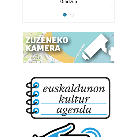
Oiartzun