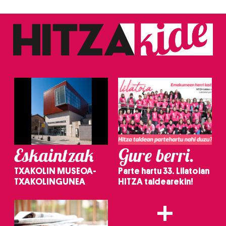
zerbitzuak hobetzeko asmoz, cookie teknologiaz
baliatzen gara. Ohar hau onartuz gero, teknologia hori
erabiltzeko baimen esplizitua ematen diguzu.
Gehiago
irakurri
Eskaintzak
Gure berri.
TXAKOLIN MUSEOA-
Parte hartu 33. Lilatoian
TXAKOLINGUNEA
HITZA taldearekin!
+