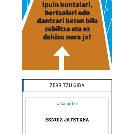
ZERBITZU GIDA
Ostalaritza
TEGIA
ESNOIZ JATETXEA
PASA