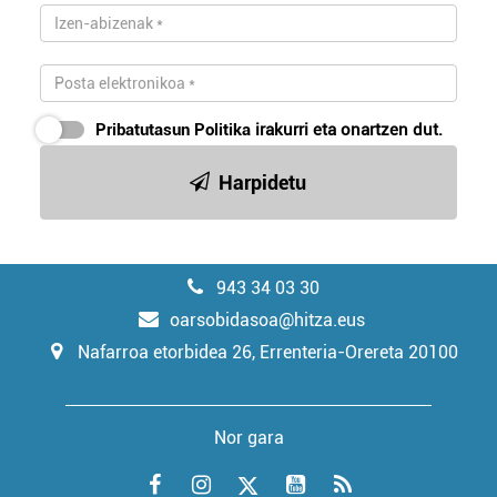
Pribatutasun Politika
irakurri eta onartzen dut.
Harpidetu
943 34 03 30
oarsobidasoa@hitza.eus
Nafarroa etorbidea 26, Errenteria-Orereta 20100
Nor gara