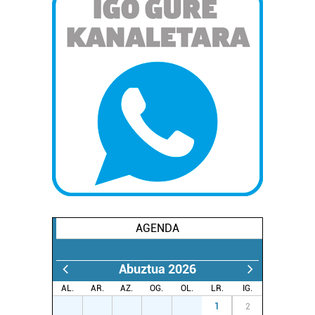
AGENDA
Abuztua 2026
AL.
AR.
AZ.
OG.
OL.
LR.
IG.
27
28
29
30
31
1
2