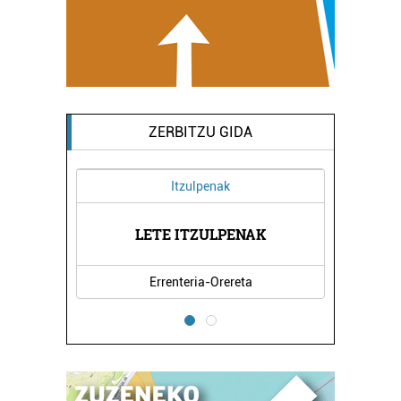
ZERBITZU GIDA
Itzulpenak
LETE ITZULPENAK
Errenteria-Orereta