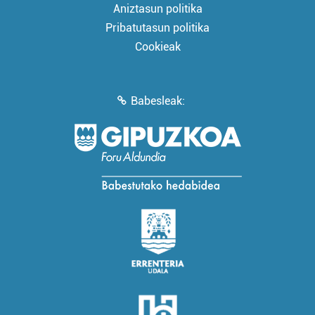
Aniztasun politika
Pribatutasun politika
Cookieak
Babesleak: