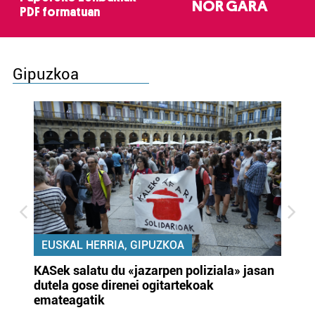
NOR GARA
PDF formatuan
Gipuzkoa
EUSKAL HERRIA, GIPUZKOA
KASek salatu du «jazarpen poliziala» jasan
Pa
dutela gose direnei ogitartekoak
da
emateagatik
«s