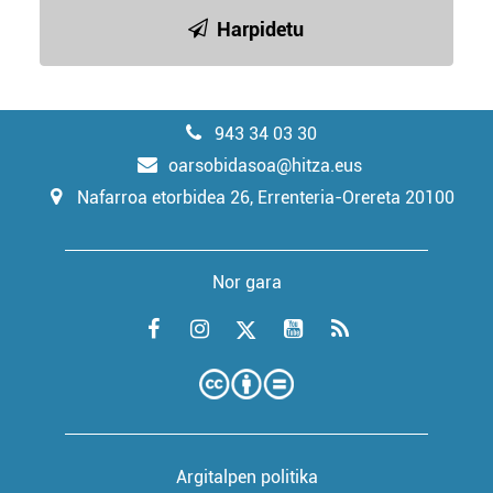
Harpidetu
943 34 03 30
oarsobidasoa@hitza.eus
Nafarroa etorbidea 26, Errenteria-Orereta 20100
Nor gara
Argitalpen politika