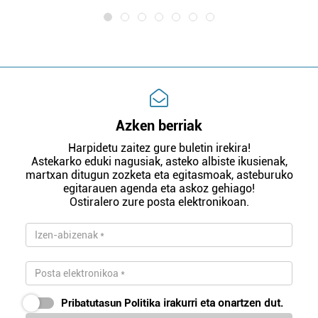
Azken berriak
Harpidetu zaitez gure buletin irekira!
Astekarko eduki nagusiak, asteko albiste ikusienak,
martxan ditugun zozketa eta egitasmoak, asteburuko
egitarauen agenda eta askoz gehiago!
Ostiralero zure posta elektronikoan.
Pribatutasun Politika
irakurri eta onartzen dut.