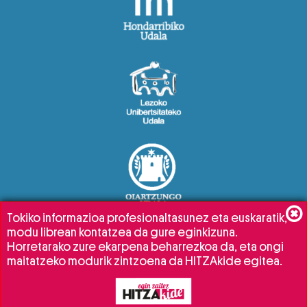
Tokiko informazioa profesionaltasunez eta euskaratik,
modu librean kontatzea da gure eginkizuna.
Horretarako zure ekarpena beharrezkoa da, eta ongi
maitatzeko modurik zintzoena da HITZAkide egitea.