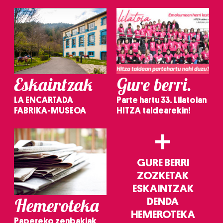
irakurri
Eskaintzak
Gure berri.
LA ENCARTADA
Parte hartu 33. Lilatoian
FABRIKA-MUSEOA
HITZA taldearekin!
+
GURE BERRI
ZOZKETAK
ESKAINTZAK
Hemeroteka
DENDA
HEMEROTEKA
Papereko zenbakiak