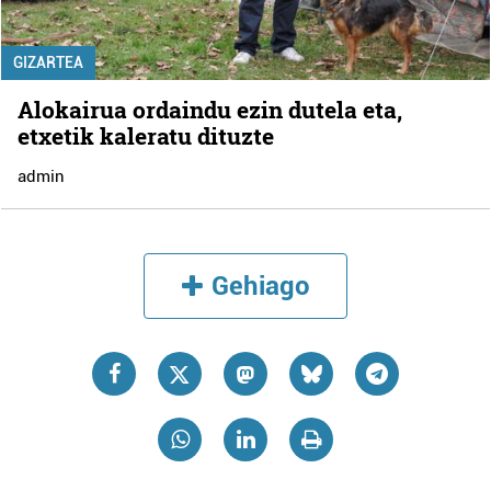
GIZARTEA
Alokairua ordaindu ezin dutela eta,
etxetik kaleratu dituzte
admin
Gehiago