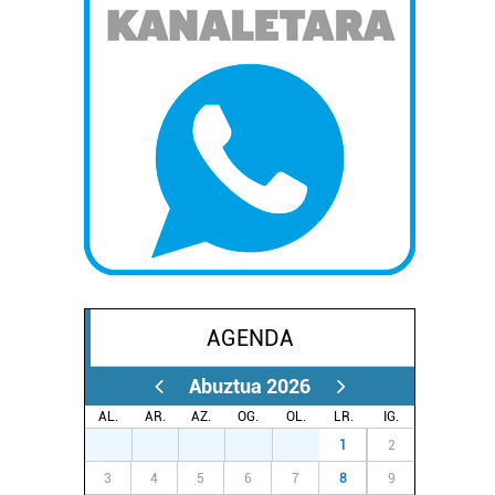
AGENDA
Abuztua 2026
AL.
AR.
AZ.
OG.
OL.
LR.
IG.
27
28
29
30
31
1
2
3
4
5
6
7
8
9