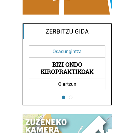
ZERBITZU GIDA
Osasungintza
BIZI ONDO
LA
KIROPRAKTIKOAK
Oiartzun