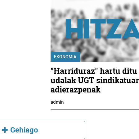
EKONOMIA
"Harriduraz" hartu ditu
udalak UGT sindikatua
adierazpenak
admin
Gehiago