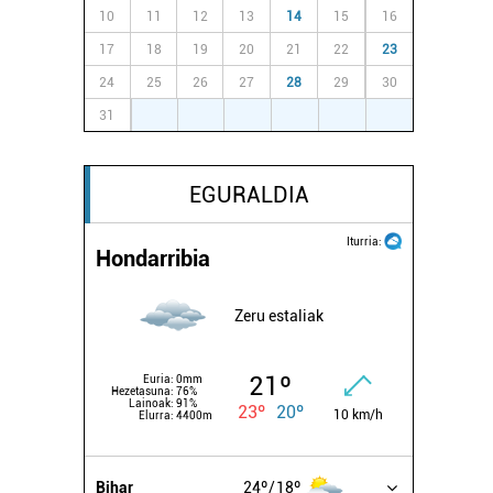
10
11
12
13
14
15
16
17
18
19
20
21
22
23
24
25
26
27
28
29
30
31
1
2
3
4
5
6
EGURALDIA
Iturria:
Hondarribia
Zeru estaliak
21º
Euria:
0mm
Hezetasuna:
76%
Lainoak:
91%
23º
20º
10 km/h
Elurra:
4400m
Bihar
24º
18º